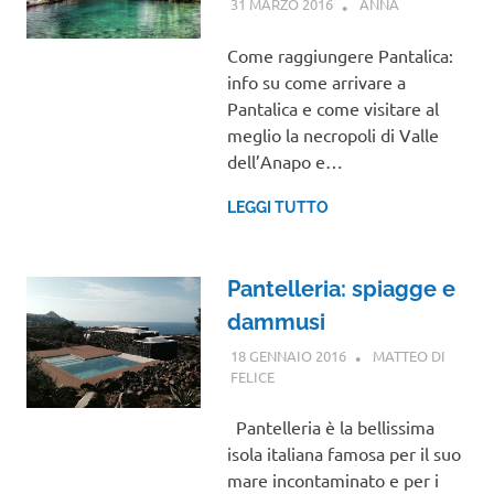
31 MARZO 2016
ANNA
SICILIA
Come raggiungere Pantalica:
info su come arrivare a
Pantalica e come visitare al
meglio la necropoli di Valle
dell’Anapo e…
LEGGI TUTTO
Pantelleria: spiagge e
dammusi
18 GENNAIO 2016
MATTEO DI
FELICE
SICILIA
Pantelleria è la bellissima
isola italiana famosa per il suo
mare incontaminato e per i