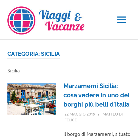
Salta
al
contenuto
MENU
CATEGORIA:
SICILIA
Sicilia
Marzamemi Sicilia:
cosa vedere in uno dei
borghi più belli d’Italia
22 MAGGIO 2019
MATTEO DI
FELICE
SICILIA
Il borgo di Marzamemi, situato