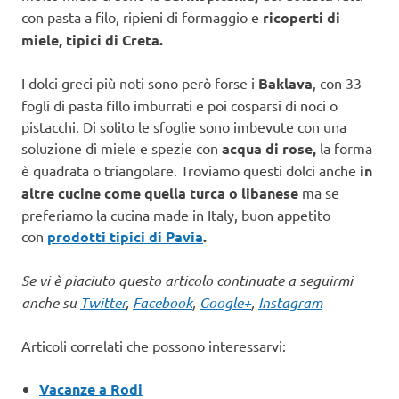
con pasta a filo, ripieni di formaggio e
ricoperti di
miele, tipici di Creta.
I dolci greci più noti sono però forse i
Baklava
, con 33
fogli di pasta fillo imburrati e poi cosparsi di noci o
pistacchi. Di solito le sfoglie sono imbevute con una
soluzione di miele e spezie con
acqua di rose,
la forma
è quadrata o triangolare. Troviamo questi dolci anche
in
altre cucine come quella turca o libanese
ma se
preferiamo la cucina made in Italy, buon appetito
con
prodotti tipici di Pavia
.
Se vi è piaciuto questo articolo continuate a seguirmi
anche su
Twitter
,
Facebook
,
Google+
,
Instagram
Articoli correlati che possono interessarvi:
Vacanze a Rodi