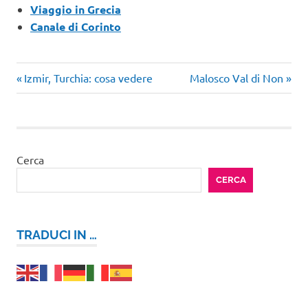
Viaggio in Grecia
Canale di Corinto
Articolo
Articolo
Navigazione
Izmir, Turchia: cosa vedere
Malosco Val di Non
precedente:
successivo:
articoli
Cerca
CERCA
TRADUCI IN …