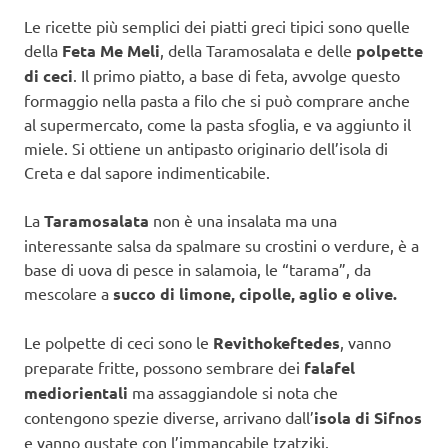
Le ricette più semplici dei piatti greci tipici sono quelle
della
Feta Me Meli
, della Taramosalata e delle
polpette
di ceci
. Il primo piatto, a base di feta, avvolge questo
formaggio nella pasta a filo che si può comprare anche
al supermercato, come la pasta sfoglia, e va aggiunto il
miele. Si ottiene un antipasto originario dell’isola di
Creta e dal sapore indimenticabile.
La
Taramosalata
non è una insalata ma una
interessante salsa da spalmare su crostini o verdure, è a
base di uova di pesce in salamoia, le “tarama”, da
mescolare a
succo di limone, cipolle, aglio e olive.
Le polpette di ceci sono le
Revithokeftedes
, vanno
preparate fritte, possono sembrare dei
falafel
mediorientali
ma assaggiandole si nota che
contengono spezie diverse, arrivano dall’
isola di Sifnos
e vanno gustate con l’immancabile tzatziki.