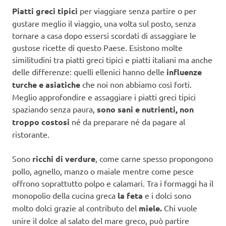
Piatti greci tipici
per viaggiare senza partire o per
gustare meglio il viaggio, una volta sul posto, senza
tornare a casa dopo essersi scordati di assaggiare le
gustose ricette di questo Paese. Esistono molte
similitudini tra piatti greci tipici e piatti italiani ma anche
delle differenze: quelli ellenici hanno delle
influenze
turche e asiatiche
che noi non abbiamo così forti.
Meglio approfondire e assaggiare i piatti greci tipici
spaziando senza paura,
sono sani e nutrienti, non
troppo costosi
né da preparare né da pagare al
ristorante.
Sono
ricchi di verdure
, come carne spesso propongono
pollo, agnello, manzo o maiale mentre come pesce
offrono soprattutto polpo e calamari. Tra i formaggi ha il
monopolio della cucina greca
la feta
e i dolci sono
molto dolci grazie al contributo del
miele.
Chi vuole
unire il dolce al salato del mare greco, può partire