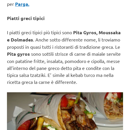
per
Parga.
Piatti greci tipici
I piatti greci tipici più tipici sono
Pita Gyros, Moussaka
e Dolmades
. Anche sotto differente nome, li troviamo
proposti in quasi tutti i ristoranti di tradizione greca. Le
Pita gyros
sono sottili strisce di carne di maiale servite
con patatine fritte, insalata, pomodoro e cipolla, messe
all’interno del pane greco detto pita e condite con la
tipica salsa tzatziki. E’ simile al kebab turco ma nella
ricetta greca la carne è differente.