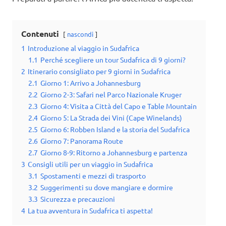
Contenuti
nascondi
1
Introduzione al viaggio in Sudafrica
1.1
Perché scegliere un tour Sudafrica di 9 giorni?
2
Itinerario consigliato per 9 giorni in Sudafrica
2.1
Giorno 1: Arrivo a Johannesburg
2.2
Giorno 2-3: Safari nel Parco Nazionale Kruger
2.3
Giorno 4: Visita a Città del Capo e Table Mountain
2.4
Giorno 5: La Strada dei Vini (Cape Winelands)
2.5
Giorno 6: Robben Island e la storia del Sudafrica
2.6
Giorno 7: Panorama Route
2.7
Giorno 8-9: Ritorno a Johannesburg e partenza
3
Consigli utili per un viaggio in Sudafrica
3.1
Spostamenti e mezzi di trasporto
3.2
Suggerimenti su dove mangiare e dormire
3.3
Sicurezza e precauzioni
4
La tua avventura in Sudafrica ti aspetta!