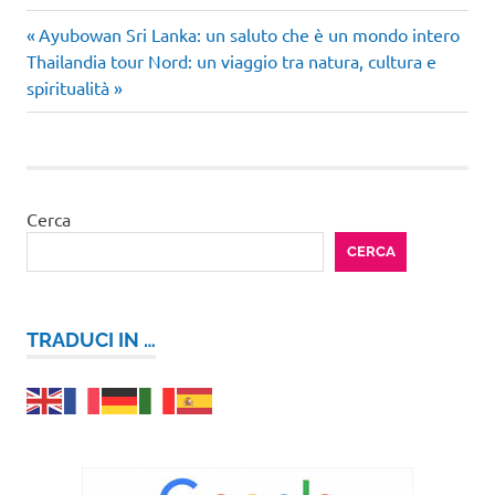
Articolo
Navigazione
Ayubowan Sri Lanka: un saluto che è un mondo intero
Articolo
precedente:
Thailandia tour Nord: un viaggio tra natura, cultura e
articoli
successivo:
spiritualità
Cerca
CERCA
TRADUCI IN …