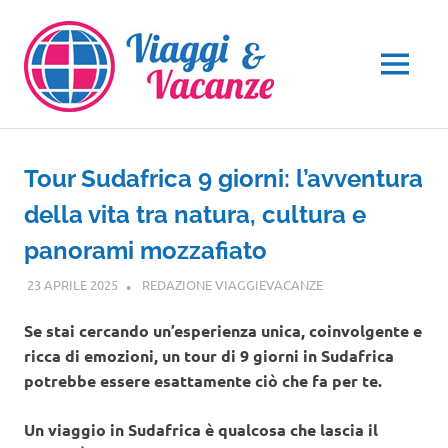
Salta
al
contenuto
MENU
Tour Sudafrica 9 giorni: l’avventura
della vita tra natura, cultura e
panorami mozzafiato
23 APRILE 2025
REDAZIONE VIAGGIEVACANZE
AFRICA
,
VIAGGI NEL
MONDO
Se stai cercando un’esperienza unica, coinvolgente e
ricca di emozioni, un tour di 9 giorni in Sudafrica
potrebbe essere esattamente ciò che fa per te.
Un viaggio in Sudafrica è qualcosa che lascia il