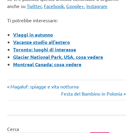
anche su
Twitter
,
Facebook
,
Google+
,
Instagram
Ti potrebbe interessare:
Viaggi in autunno
Vacanze studio all’estero
Toronto: luoghi di interesse
Glacier National Park, USA, cosa vedere
Montreal Canada: cosa vedere
Articolo
Navigazione
Magaluf: spiagge e vita notturna
precedente:
Articolo
Festa del Bambino in Polonia
articoli
successivo:
Cerca