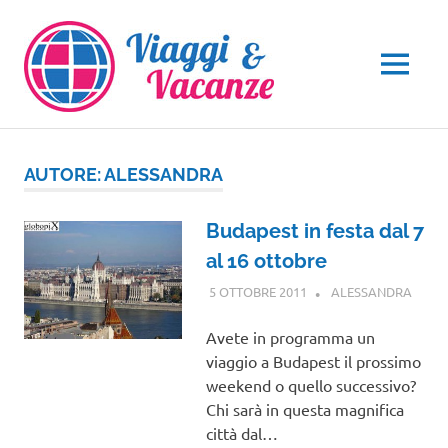
Salta
al
contenuto
MENU
AUTORE:
ALESSANDRA
Budapest in festa dal 7
al 16 ottobre
5 OTTOBRE 2011
ALESSANDRA
EURO
Avete in programma un
viaggio a Budapest il prossimo
weekend o quello successivo?
Chi sarà in questa magnifica
città dal…