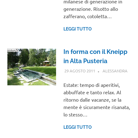
milanese di generazione in
generazione. Risotto allo
zafferano, cotoletta…
LEGGI TUTTO
In forma con il Kneipp
in Alta Pusteria
29 AGOSTO 2011
ALESSANDRA
TREN
ALTO
ADIG
Estate: tempo di aperitivi,
abbuffate e tanto relax. Al
ritorno dalle vacanze, se la
mente è sicuramente risanata,
lo stesso…
LEGGI TUTTO