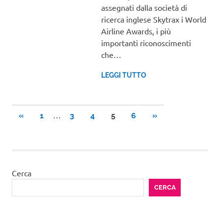
assegnati dalla società di
ricerca inglese Skytrax i World
Airline Awards, i più
importanti riconoscimenti
che…
LEGGI TUTTO
Paginazione
…
ARTICOLI
ARTICOLI
«
1
3
4
5
6
»
PRECEDENTI
SUCCESSIVI
degli
articoli
Cerca
CERCA