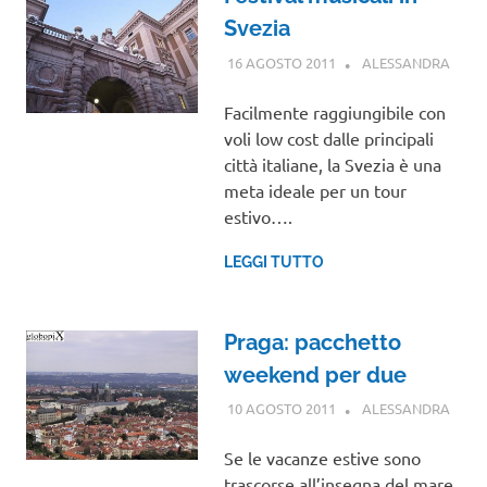
Svezia
16 AGOSTO 2011
ALESSANDRA
EURO
VIAG
NEL
Facilmente raggiungibile con
MON
voli low cost dalle principali
città italiane, la Svezia è una
meta ideale per un tour
estivo….
LEGGI TUTTO
Praga: pacchetto
weekend per due
10 AGOSTO 2011
ALESSANDRA
EURO
Se le vacanze estive sono
trascorse all’insegna del mare