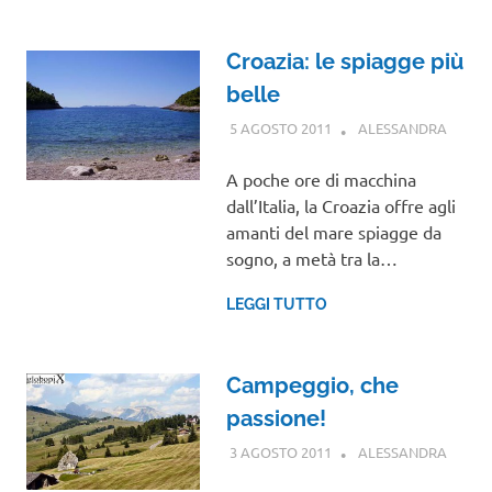
Croazia: le spiagge più
belle
5 AGOSTO 2011
ALESSANDRA
EURO
VIAGG
NEL
A poche ore di macchina
MOND
dall’Italia, la Croazia offre agli
amanti del mare spiagge da
sogno, a metà tra la…
LEGGI TUTTO
Campeggio, che
passione!
3 AGOSTO 2011
ALESSANDRA
GUIDE