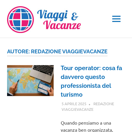
Salta
al
contenuto
MENU
AUTORE:
REDAZIONE VIAGGIEVACANZE
Tour operator: cosa fa
davvero questo
professionista del
turismo
5 APRILE 2025
REDAZIONE
VIAGGIEVACANZE
GUIDE
Quando pensiamo a una
vacanza ben organizzata,