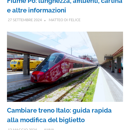
Fiume Po: lunghezza, affluenti, cartina
e altre informazioni
27 SETTEMBRE 2024
MATTEO DI FELICE
Cambiare treno Italo: guida rapida
alla modifica del biglietto
12 MAGGIO 2024
ANNA