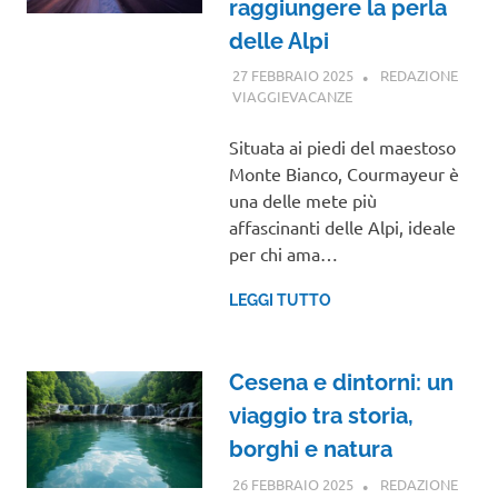
raggiungere la perla
delle Alpi
27 FEBBRAIO 2025
REDAZIONE
VIAGGIEVACANZE
GUIDE
Situata ai piedi del maestoso
Monte Bianco, Courmayeur è
una delle mete più
affascinanti delle Alpi, ideale
per chi ama…
LEGGI TUTTO
Cesena e dintorni: un
viaggio tra storia,
borghi e natura
26 FEBBRAIO 2025
REDAZIONE