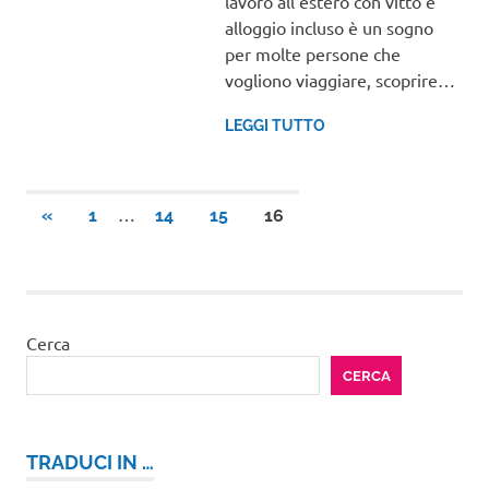
lavoro all’estero con vitto e
alloggio incluso è un sogno
per molte persone che
vogliono viaggiare, scoprire…
LEGGI TUTTO
Paginazione
…
ARTICOLI
«
1
14
15
16
PRECEDENTI
degli
articoli
Cerca
CERCA
TRADUCI IN …