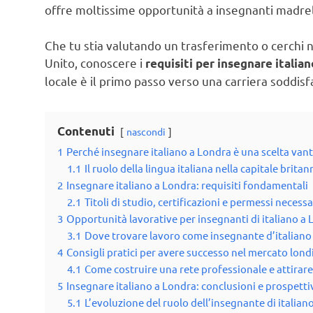
offre moltissime opportunità a insegnanti madrel
Che tu stia valutando un trasferimento o cerchi 
Unito, conoscere i
requisiti per insegnare italia
locale è il primo passo verso una carriera soddis
Contenuti
nascondi
1
Perché insegnare italiano a Londra è una scelta van
1.1
Il ruolo della lingua italiana nella capitale britan
2
Insegnare italiano a Londra: requisiti fondamentali
2.1
Titoli di studio, certificazioni e permessi necessa
3
Opportunità lavorative per insegnanti di italiano a
3.1
Dove trovare lavoro come insegnante d’italiano
4
Consigli pratici per avere successo nel mercato lon
4.1
Come costruire una rete professionale e attirare
5
Insegnare italiano a Londra: conclusioni e prospetti
5.1
L’evoluzione del ruolo dell’insegnante di italiano