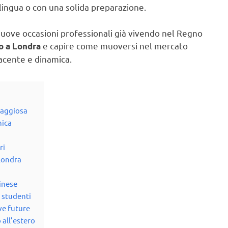
ingua o con una solida preparazione.
nuove occasioni professionali già vivendo nel Regno
e capire come muoversi nel mercato
no a Londra
facente e dinamica.
taggiosa
nica
ri
 Londra
dinese
 studenti
ve future
 all’estero