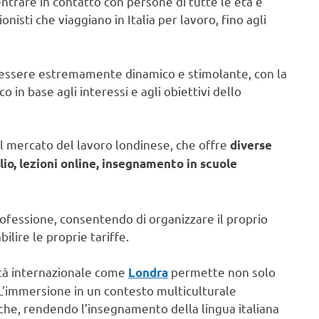
entrare in contatto con persone di tutte le età e
nisti che viaggiano in Italia per lavoro, fino agli
ò essere estremamente dinamico e stimolante, con la
o in base agli interessi e agli obiettivi dello
l mercato del lavoro londinese, che offre
diverse
lio, lezioni online, insegnamento in scuole
professione, consentendo di organizzare il proprio
ilire le proprie tariffe.
città internazionale come
permette non solo
Londra
L’immersione in un contesto multiculturale
che, rendendo l’insegnamento della lingua italiana