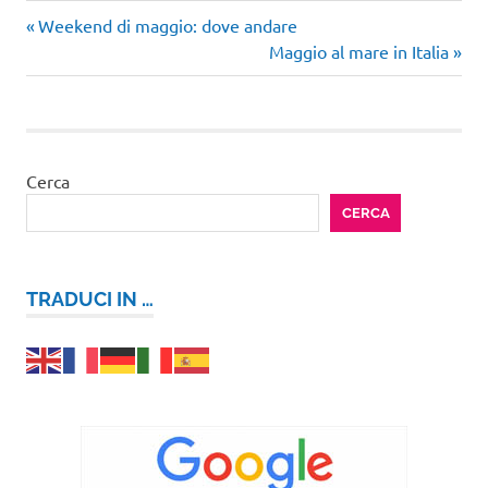
Articolo
Navigazione
Weekend di maggio: dove andare
precedente:
Articolo
Maggio al mare in Italia
articoli
successivo:
Cerca
CERCA
TRADUCI IN …