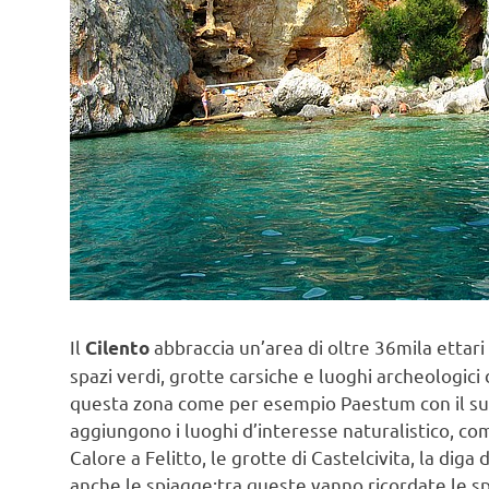
Il
abbraccia un’area di oltre 36mila ettari 
Cilento
spazi verdi, grotte carsiche e luoghi archeologici 
questa zona come per esempio Paestum con il suo 
aggiungono i luoghi d’interesse naturalistico, co
Calore a Felitto, le grotte di Castelcivita, la dig
anche le spiagge:tra queste vanno ricordate le spi