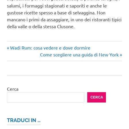
salumi, i formaggi stagionati e saporiti e anche le
gustose ricette spesso a base di selvaggina. Non
mancano i primi da assaggiare, in uno dei ristoranti tipici
della valle o della stessa Clusone.
Articolo
Navigazione
Wadi Rum: cosa vedere e dove dormire
precedente:
Articolo
Come scegliere una guida di New York
articoli
successivo:
Cerca
CERCA
TRADUCI IN …