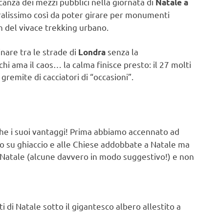
ncanza dei mezzi pubblici nella giornata di
Natale a
tralissimo così da poter girare per monumenti
on del vivace trekking urbano.
inare tra le strade di
senza la
Londra
chi ama il caos… la calma finisce presto: il 27 molti
 gremite di cacciatori di “occasioni”.
he i suoi vantaggi! Prima abbiamo accennato ad
gio su ghiaccio e alle Chiese addobbate a Natale ma
l Natale (alcune davvero in modo suggestivo!) e non
ti di Natale sotto il gigantesco albero allestito a