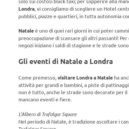
solo sui costosi black taxi; per sopperire alla ma
, vi consigliamo di scegliere un Hotel cen
Londra
pubblici, piazze e quartieri, in tutta autonomia c
è uno di quei rari giorni in cui poter camm
Natale
preoccupazione di scansare gli altri passanti! Per 
negozi iniziano i saldi di stagione e le strade sono
Gli eventi di
Natale a Londra
Come premesso,
ha anc
visitare Londra a Natale
attività per grandi e bambini, a piste di pattinag
non è tutto, anche le strade sono decorate per i
mancano eventi e fiere.
L’Albero di Trafalgar Square
Nel periodo di Natale, è tradizione ascoltare i can
Trafalgar Square.