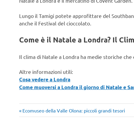
Natale a Londra e il mercatino di Covent Garden.
Lungo il Tamigi potete approfittare del Southbank
anche il Festival del cioccolato.
Come è il Natale a Londra? Il Cli
Il clima di Natale a Londra ha medie storiche che 
Altre informazioni utili:
Cosa vedere a Londra
Come muoversi a Londra il giorno di Natale e S
Articolo
Navigazione
Ecomuseo della Valle Olona: piccoli grandi tesori
precedente:
articoli