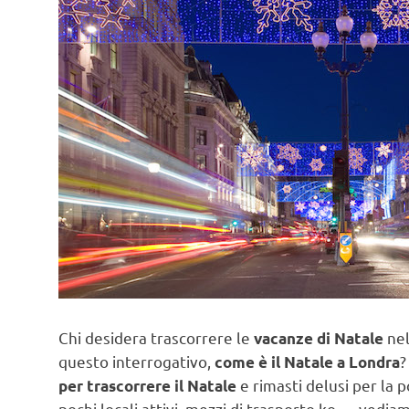
Chi desidera trascorrere le
nel
vacanze di Natale
questo interrogativo,
?
come è il Natale a Londra
e rimasti delusi per la p
per trascorrere il Natale
pochi locali attivi, mezzi di trasporto ko…. vedia