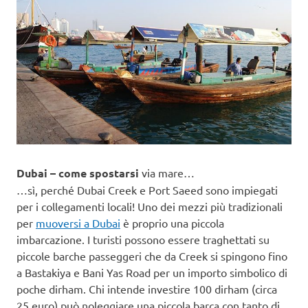
Dubai – come spostarsi
via mare…
…sì, perché Dubai Creek e Port Saeed sono impiegati
per i collegamenti locali! Uno dei mezzi più tradizionali
per
muoversi a Dubai
è proprio una piccola
imbarcazione. I turisti possono essere traghettati su
piccole barche passeggeri che da Creek si spingono fino
a Bastakiya e Bani Yas Road per un importo simbolico di
poche dirham. Chi intende investire 100 dirham (circa
25 euro) può noleggiare una piccola barca con tanto di