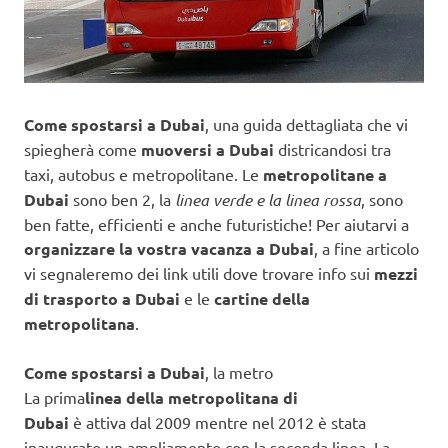
Come spostarsi a Dubai
, una guida dettagliata che vi
spiegherà come
muoversi a Dubai
districandosi tra
taxi, autobus e metropolitane. Le
metropolitane a
Dubai
sono ben 2, la
linea verde e la linea rossa
, sono
ben fatte, efficienti e anche futuristiche! Per aiutarvi a
organizzare la vostra vacanza a Dubai
, a fine articolo
vi segnaleremo dei link utili dove trovare info sui
mezzi
di trasporto a Dubai
e le
cartine della
metropolitana
.
Come spostarsi a Dubai
, la metro
La prima
linea della metropolitana di
Dubai
è attiva dal 2009 mentre nel 2012 è stata
inaugurato un ampliamento con la seconda linea. La