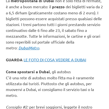
La
metropolitana di Dubai
non è solo fitta di fermate,
è anche a buon mercato: il
prezzo
dei biglietti varia da 2
a 6,5 dirham (praticamente costano meno di 2 euro). I
biglietti possono essere acquistati presso qualsiasi delle
stazioni. I treni partono tutti i giorni prestando servizio
continuativo dalle 6 fino alle 23, il sabato fino a
mezzanotte. Tutte le informazioni, le cartine e gli orari
sono reperibili sul portale ufficiale della
metro:
DubaiMetro
.
GUARDA
LE FOTO DI COSA VEDERE A DUBAI
Come spostarsi a Dubai
, gli autobus
C’è una rete di autobus molto fitta ma è raramente
utilizzata dai turisti. Piuttosto che gli autobus, per
muovervi a Dubai, vi consigliamo il servizio taxi o la
metro.
Consiglio #2:
per brevi soggiorni, leggete il nostro