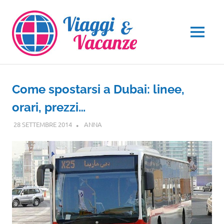
Salta
al
contenuto
MENU
Come spostarsi a Dubai: linee,
orari, prezzi…
28 SETTEMBRE 2014
ANNA
ASIA