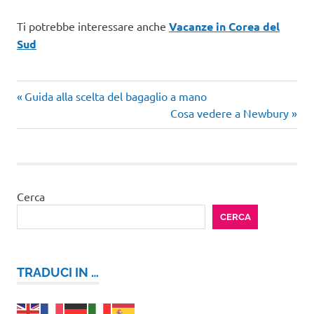
Ti potrebbe interessare anche
Vacanze in Corea del
Sud
Articolo
Navigazione
Guida alla scelta del bagaglio a mano
precedente:
Articolo
Cosa vedere a Newbury
articoli
successivo:
Cerca
CERCA
TRADUCI IN …