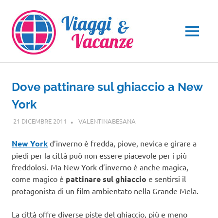
Salta
al
contenuto
MENU
Dove pattinare sul ghiaccio a New
York
21 DICEMBRE 2011
VALENTINABESANA
NORD AMERICA
,
VIAGGI
NEL MONDO
New York
d’inverno è fredda, piove, nevica e girare a
piedi per la città può non essere piacevole per i più
freddolosi. Ma New York d’inverno è anche magica,
come magico è
pattinare sul ghiaccio
e sentirsi il
protagonista di un film ambientato nella Grande Mela.
La città offre diverse piste del ghiaccio, più e meno