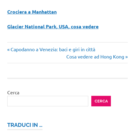
Crociera a Manhattan
Glacier National Park, USA, cosa vedere
Bryant
Articolo
Navigazione
Capodanno a Venezia: baci e giri in città
Park
precedente:
Articolo
Cosa vedere ad Hong Kong
articoli
central
successivo:
park
new
york
Cerca
Rockefeller
Center
CERCA
TRADUCI IN …