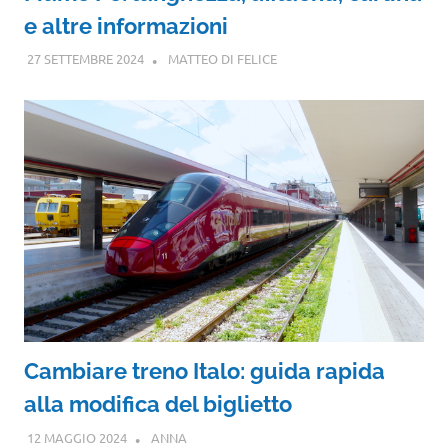
e altre informazioni
27 SETTEMBRE 2024
MATTEO DI FELICE
Cambiare treno Italo: guida rapida
alla modifica del biglietto
12 MAGGIO 2024
ANNA