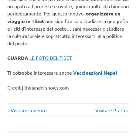
occupato ad proteste e rivolte, quindi molti siti chiudono
periodicamente. Per questo motivo,
organizzare un
viaggio in Tibet
non significa solo studiare la geografia
e i siti d’interesse del posto… sarà necessario studiare
la cultura locale e soprattutto interessarsi alla politica
del posto.
GUARDA
LE FOTO DEL TIBET
Ti potrebbe interessare anche
Vaccinazioni Nepal
Credit | thelandofsnows.com
Articolo
Articolo
Navigazione
Visitare Tenerife
Visitare Prato
precedente:
successivo:
articoli