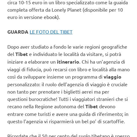
circa 10-15 euro in un libro specializzato come la guaida
completa offerta da Lonely Planet (disponibile per 10
euro in versione ebook).
GUARDA
LE FOTO DEL TIBET
Dopo aver studiato a fondo le varie regioni geografiche
del
Tibet
e individuato le località da visitare, si potrà
iniziare a elaborare un
itinerario
. Chi ha un’agenzia di
viaggi di fiducia, può recarsi con libro e località alla mano
così da sviluppare insieme un programma di
viaggio
personalizzato: il ruolo dell’agenzia di viaggio è cruciale
non tanto per prenotare i biglietti aerei ma per
questioni burocratiche! Tutti i viaggiatori stranieri che si
recano nella Regione autonoma del
Tibet
devono
entrare come turisti e avere una guida di riferimento; in
questo l’agenzia vi risparmierà un bel po’ di scartoffie.
Ricordate che il 50 per cento del suolo tibetano è spesso