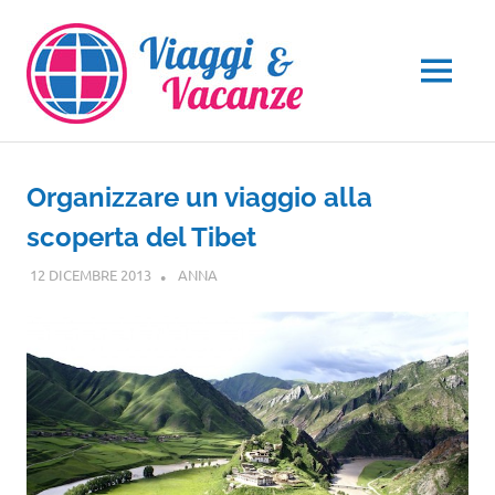
Salta
al
contenuto
MENU
Organizzare un viaggio alla
scoperta del Tibet
12 DICEMBRE 2013
ANNA
ASIA