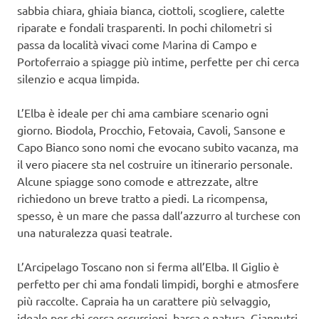
sabbia chiara, ghiaia bianca, ciottoli, scogliere, calette
riparate e fondali trasparenti. In pochi chilometri si
passa da località vivaci come Marina di Campo e
Portoferraio a spiagge più intime, perfette per chi cerca
silenzio e acqua limpida.
L’Elba è ideale per chi ama cambiare scenario ogni
giorno. Biodola, Procchio, Fetovaia, Cavoli, Sansone e
Capo Bianco sono nomi che evocano subito vacanza, ma
il vero piacere sta nel costruire un itinerario personale.
Alcune spiagge sono comode e attrezzate, altre
richiedono un breve tratto a piedi. La ricompensa,
spesso, è un mare che passa dall’azzurro al turchese con
una naturalezza quasi teatrale.
L’Arcipelago Toscano non si ferma all’Elba. Il Giglio è
perfetto per chi ama fondali limpidi, borghi e atmosfere
più raccolte. Capraia ha un carattere più selvaggio,
ideale per chi cerca escursioni, barca e natura. Giannutri,