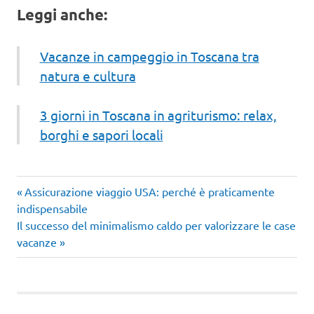
Leggi anche:
Vacanze in campeggio in Toscana tra
natura e cultura
3 giorni in Toscana in agriturismo: relax,
borghi e sapori locali
Articolo
Navigazione
Assicurazione viaggio USA: perché è praticamente
precedente:
indispensabile
articoli
Articolo
Il successo del minimalismo caldo per valorizzare le case
successivo:
vacanze