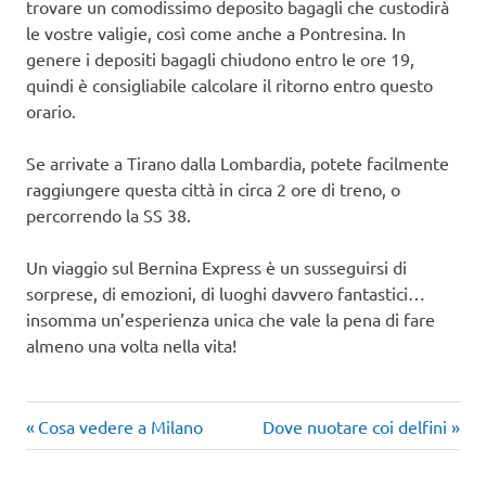
trovare un comodissimo deposito bagagli che custodirà
le vostre valigie, così come anche a Pontresina. In
genere i depositi bagagli chiudono entro le ore 19,
quindi è consigliabile calcolare il ritorno entro questo
orario.
Se arrivate a Tirano dalla Lombardia, potete facilmente
raggiungere questa città in circa 2 ore di treno, o
percorrendo la SS 38.
Un viaggio sul Bernina Express è un susseguirsi di
sorprese, di emozioni, di luoghi davvero fantastici…
insomma un’esperienza unica che vale la pena di fare
almeno una volta nella vita!
Articolo
Articolo
Navigazione
Cosa vedere a Milano
Dove nuotare coi delfini
precedente:
successivo:
articoli