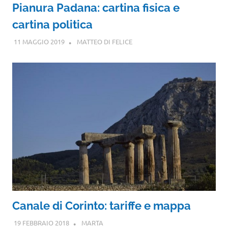
Pianura Padana: cartina fisica e
cartina politica
11 MAGGIO 2019
MATTEO DI FELICE
Canale di Corinto: tariffe e mappa
19 FEBBRAIO 2018
MARTA