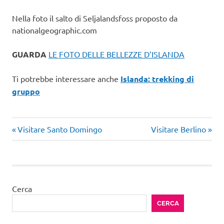
Nella foto il salto di Seljalandsfoss proposto da
nationalgeographic.com
GUARDA
LE FOTO DELLE BELLEZZE D’ISLANDA
Ti potrebbe interessare anche
Islanda: trekking di
gruppo
Articolo
Articolo
Navigazione
Visitare Santo Domingo
Visitare Berlino
precedente:
successivo:
articoli
Cerca
CERCA