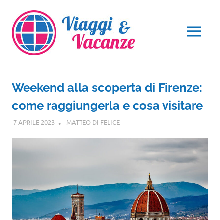
Salta
al
contenuto
MENU
Weekend alla scoperta di Firenze:
come raggiungerla e cosa visitare
7 APRILE 2023
MATTEO DI FELICE
TOSCANA