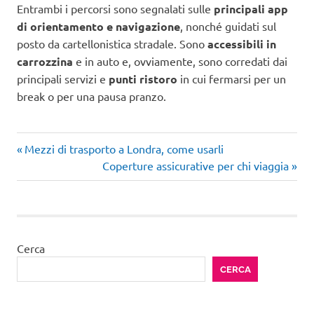
Entrambi i percorsi sono segnalati sulle
principali app
di orientamento e navigazione
, nonché guidati sul
posto da cartellonistica stradale. Sono
accessibili in
carrozzina
e in auto e, ovviamente, sono corredati dai
principali servizi e
punti ristoro
in cui fermarsi per un
break o per una pausa pranzo.
Articolo
Navigazione
Mezzi di trasporto a Londra, come usarli
precedente:
Articolo
Coperture assicurative per chi viaggia
articoli
successivo:
Cerca
CERCA