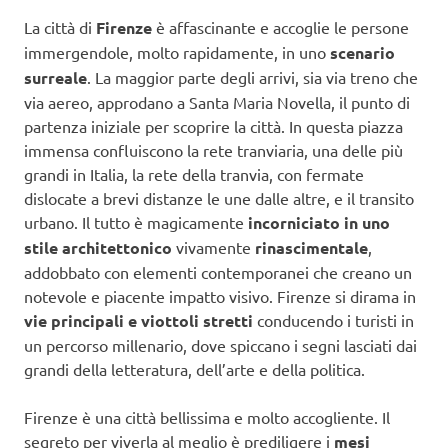
La città di
Firenze
è affascinante e accoglie le persone
immergendole, molto rapidamente, in uno
scenario
surreale
. La maggior parte degli arrivi, sia via treno che
via aereo, approdano a Santa Maria Novella, il punto di
partenza iniziale per scoprire la città. In questa piazza
immensa confluiscono la rete tranviaria, una delle più
grandi in Italia, la rete della tranvia, con fermate
dislocate a brevi distanze le une dalle altre, e il transito
urbano. Il tutto è magicamente
incorniciato in uno
stile architettonico
vivamente
rinascimentale
,
addobbato con elementi contemporanei che creano un
notevole e piacente impatto visivo. Firenze si dirama in
vie principali e viottoli stretti
conducendo i turisti in
un percorso millenario, dove spiccano i segni lasciati dai
grandi della letteratura, dell’arte e della politica.
Firenze è una città bellissima e molto accogliente. Il
segreto per viverla al meglio è prediligere i
mesi