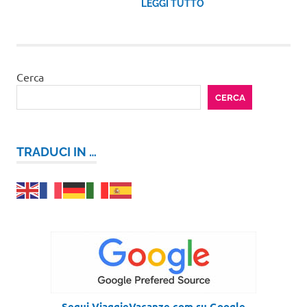
LEGGI TUTTO
Cerca
CERCA
TRADUCI IN …
Segui ViaggieVacanze.com su Google