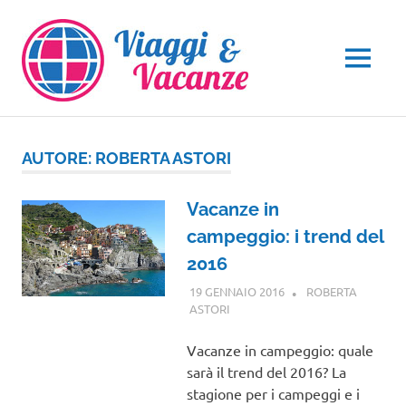
Salta
al
contenuto
MENU
AUTORE:
ROBERTA ASTORI
Vacanze in
campeggio: i trend del
2016
19 GENNAIO 2016
ROBERTA
ASTORI
VIAGGI NEL MONDO
Vacanze in campeggio: quale
sarà il trend del 2016? La
stagione per i campeggi e i