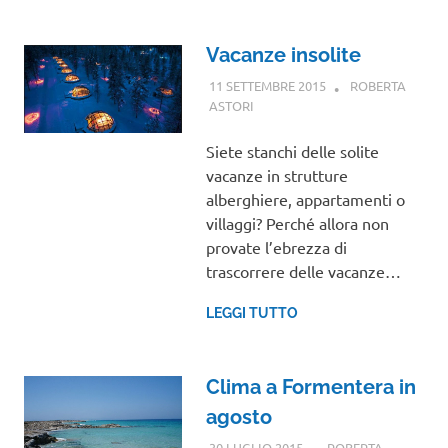
Vacanze insolite
11 SETTEMBRE 2015
ROBERTA
ASTORI
VIAGGI NEL MONDO
Siete stanchi delle solite
vacanze in strutture
alberghiere, appartamenti o
villaggi? Perché allora non
provate l’ebrezza di
trascorrere delle vacanze…
LEGGI TUTTO
Clima a Formentera in
agosto
30 LUGLIO 2015
ROBERTA