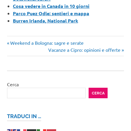
Cosa vedere in Canada in 10 giorni
Parco Puez Odle: sentieri e mappa
Burren Irlanda, National Park
Articolo
Navigazione
Weekend a Bologna: sagre e serate
precedente:
Articolo
Vacanze a Cipro: opinioni e offerte
articoli
successivo:
Cerca
CERCA
TRADUCI IN …