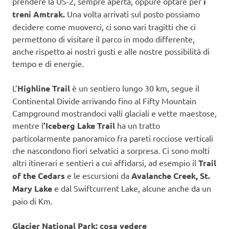
prendere la US-2, sempre aperta, oppure optare per
i
treni Amtrak.
Una volta arrivati sul posto possiamo
decidere come muoverci, ci sono vari tragitti che ci
permettono di visitare il parco in modo differente,
anche rispetto ai nostri gusti e alle nostre possibilità di
tempo e di energie.
L’
Highline Trail
è un sentiero lungo 30 km, segue il
Continental Divide arrivando fino al Fifty Mountain
Campground mostrandoci valli glaciali e vette maestose,
mentre l
’Iceberg Lake Trail
ha un tratto
particolarmente panoramico fra pareti rocciose verticali
che nascondono fiori selvatici a sorpresa. Ci sono molti
altri itinerari e sentieri a cui affidarsi, ad esempio il
Trail
of the Cedars
e le escursioni da
Avalanche Creek, St.
Mary Lake
e dal Swiftcurrent Lake, alcune anche da un
paio di Km.
Glacier National Park: cosa vedere