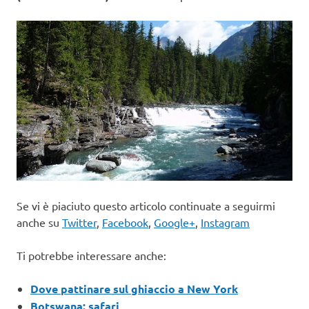
Se vi è piaciuto questo articolo continuate a seguirmi
anche su
Twitter
,
Facebook
,
Google+
,
Instagram
Ti potrebbe interessare anche:
Dove pattinare sul ghiaccio a New York
Botswana: safari