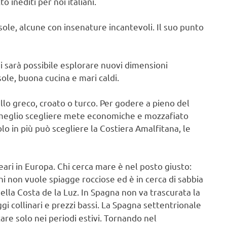
o inediti per noi italiani.
sole, alcune con insenature incantevoli. Il suo punto
ui sarà possibile esplorare nuovi dimensioni
sole, buona cucina e mari caldi.
llo greco, croato o turco. Per godere a pieno del
 meglio scegliere mete economiche e mozzafiato
olo in più può scegliere la Costiera Amalfitana, le
eari in Europa. Chi cerca mare è nel posto giusto:
hi non vuole spiagge rocciose ed è in cerca di sabbia
ella Costa de la Luz. In Spagna non va trascurata la
gi collinari e prezzi bassi. La Spagna settentrionale
are solo nei periodi estivi. Tornando nel