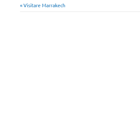
Articolo
Navigazione
Visitare Marrakech
precedente:
articoli