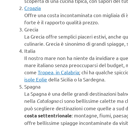
scoperta di una cucina tipica, con sapori del tutt
Croazia
Offre una costa incontaminata con migliaia di i
forte è il rapporto qualità prezzo.
Grecia
La Grecia offre semplici piaceri estivi, anche q
culinarie. Grecia è sinonimo di grandi spiagge, 
Italia
Il nostro mare non ha niente da invidiare a que
mare italiano senza preoccuparsi del budget,
come
Tropea, in Calabria
; chi ha qualche spicci
isole Eolie
della Sicilia o la Sardegna.
Spagna
La Spagna è una delle grandi destinazioni baln
nella
Catalogna
ci sono bellissime calette ma c
può scegliere destinazioni come quelle a sud d
: montagne, fiumi, paesag
costa settentrionale
offre bellissime spiagge incontaminate da visit