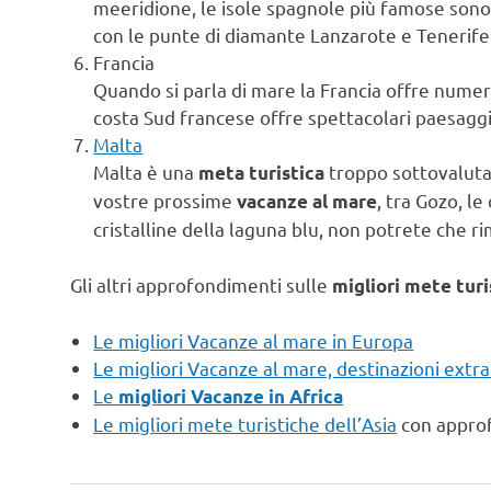
meeridione, le isole spagnole più famose son
con le punte di diamante Lanzarote e Tenerife
Francia
Quando si parla di mare la Francia offre nume
costa Sud francese offre spettacolari paesaggi 
Malta
Malta è una
troppo sottovaluta
meta turistica
vostre prossime
, tra Gozo, l
vacanze al mare
cristalline della laguna blu, non potrete che r
Gli altri approfondimenti sulle
migliori mete turi
Le migliori Vacanze al mare in Europa
Le migliori Vacanze al mare, destinazioni ext
Le
migliori Vacanze in Africa
Le migliori mete turistiche dell’Asia
con appr