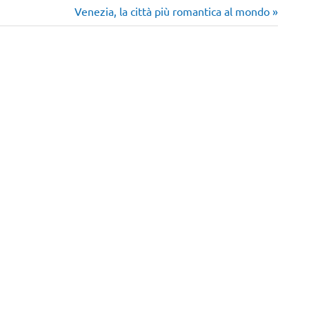
Articolo
Venezia, la città più romantica al mondo
successivo: