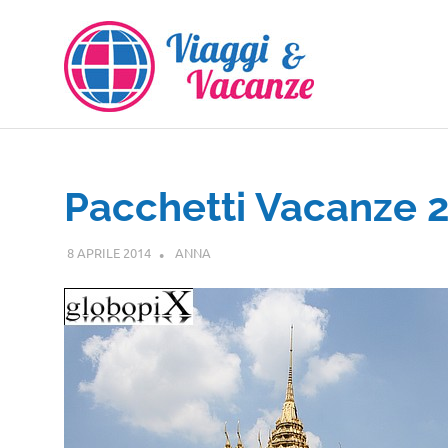
Salta
al
contenuto
Pacchetti Vacanze 20
8 APRILE 2014
ANNA
GUIDE