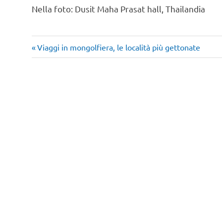
Nella foto: Dusit Maha Prasat hall, Thailandia
Articolo
Navigazione
Viaggi in mongolfiera, le località più gettonate
precedente:
articoli