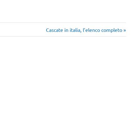
Articolo
Cascate in italia, l’elenco completo
successivo: