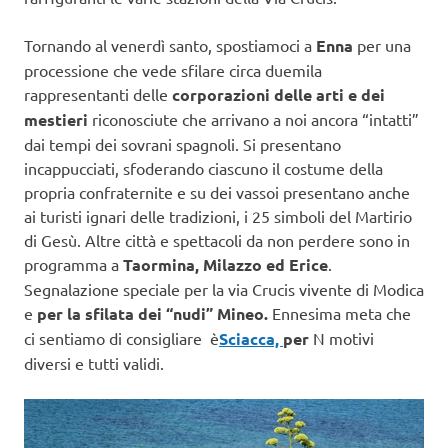
Tornando al venerdì santo, spostiamoci a
Enna
per una
processione che vede sfilare circa duemila
rappresentanti delle
corporazioni delle arti e dei
mestieri
riconosciute che arrivano a noi ancora “intatti”
dai tempi dei sovrani spagnoli. Si presentano
incappucciati, sfoderando ciascuno il costume della
propria confraternite e su dei vassoi presentano anche
ai turisti ignari delle tradizioni, i 25 simboli del Martirio
di Gesù. Altre città e spettacoli da non perdere sono in
programma a
Taormina, Milazzo ed Erice
.
Segnalazione speciale per la via Crucis vivente di Modica
e
per la sfilata dei “nudi” Mineo.
Ennesima meta che
ci sentiamo di consigliare è
Sciacca,
per
N motivi
diversi e tutti validi.