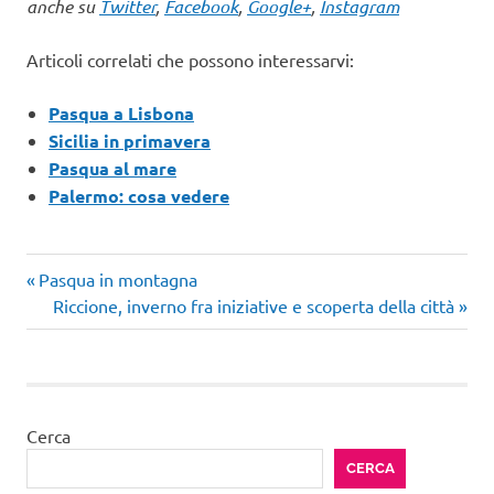
anche su
Twitter
,
Facebook
,
Google+
,
Instagram
Articoli correlati che possono interessarvi:
Pasqua a Lisbona
Sicilia in primavera
Pasqua al mare
Palermo: cosa vedere
Articolo
Navigazione
Pasqua in montagna
precedente:
Articolo
Riccione, inverno fra iniziative e scoperta della città
articoli
successivo:
Cerca
CERCA