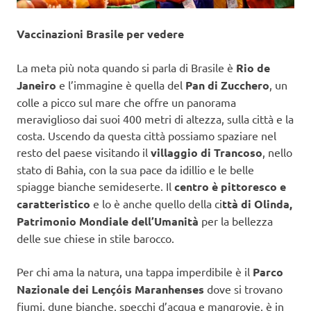
Vaccinazioni Brasile per vedere
La meta più nota quando si parla di Brasile è
Rio de
Janeiro
e l’immagine è quella del
Pan di Zucchero
, un
colle a picco sul mare che offre un panorama
meraviglioso dai suoi 400 metri di altezza, sulla città e la
costa. Uscendo da questa città possiamo spaziare nel
resto del paese visitando il
villaggio di Trancoso
, nello
stato di Bahia, con la sua pace da idillio e le belle
spiagge bianche semideserte. Il
centro è pittoresco e
caratteristico
e lo è anche quello della ci
ttà di Olinda,
Patrimonio Mondiale dell’Umanità
per la bellezza
delle sue chiese in stile barocco.
Per chi ama la natura, una tappa imperdibile è il
Parco
Nazionale dei Lençóis Maranhenses
dove si trovano
fiumi, dune bianche, specchi d’acqua e mangrovie, è in