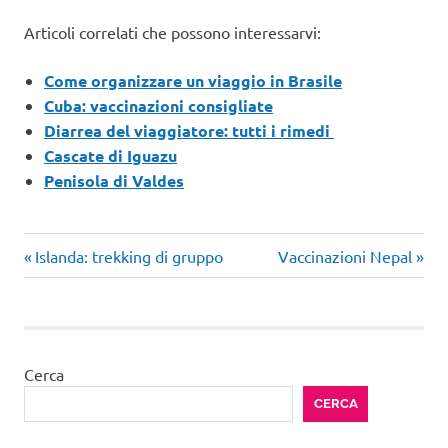
Articoli correlati che possono interessarvi:
Come organizzare un viaggio in Brasile
Cuba: vaccinazioni consigliate
Diarrea del viaggiatore: tutti i rimedi
Cascate di Iguazu
Penisola di Valdes
Articolo
Articolo
Navigazione
Islanda: trekking di gruppo
Vaccinazioni Nepal
precedente:
successivo:
articoli
Cerca
CERCA