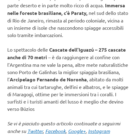
parte deserto e in parte molto ricco di acqua.
Immersa
nelle foreste brasiliane, c’è Paraty,
nel sud dello stato
di Rio de Janeiro, rimasta al periodo coloniale, vicina a
un insieme di isole che nascondono spiagge accessibili
solo tramite imbarcazioni.
Lo spettacolo delle
Cascate dell’Iguazú – 275 cascate
anche di 70 metri
– è da raggiungere al confine con
l’Argentina ma ne vale la pena, altre mete naturalistiche
sono Porto de Galinhas la miglior spiaggia brasiliana,
l’
Arcipelago Fernando de Noronha
, abitato da molti
animali tra cui tartarughe, delfini e albatros, e le spiagge
di Maragogi, ottime per le immersioni tra i coralli. I
surfisti e i turisti amanti del lusso è meglio che devino
verso Búzios
Se vi è piaciuto questo articolo continuate a seguirmi
anche su
Twitter
,
Facebook
,
Google+
,
Instagram