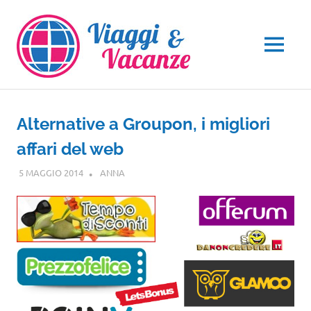
Salta
al
contenuto
MENU
Alternative a Groupon, i migliori
affari del web
5 MAGGIO 2014
ANNA
NOTIZIE VIAGGI