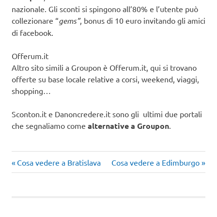
nazionale. Gli sconti si spingono all’80% e l’utente può
collezionare “
gems”
, bonus di 10 euro invitando gli amici
di facebook.
Offerum.it
Altro sito simili a Groupon è Offerum.it, qui si trovano
offerte su base locale relative a corsi, weekend, viaggi,
shopping…
Sconton.it e Danoncredere.it sono gli ultimi due portali
che segnaliamo come
alternative a Groupon
.
Articolo
Articolo
Navigazione
Cosa vedere a Bratislava
Cosa vedere a Edimburgo
precedente:
successivo:
articoli