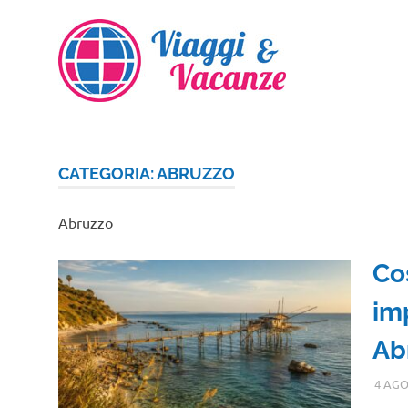
Salta
al
contenuto
CATEGORIA:
ABRUZZO
Abruzzo
Co
im
Ab
4 AGO