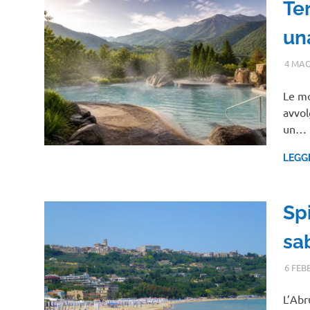
Te
un
4 MAG
Le mo
avvol
un…
LEGG
Sp
sab
6 FEB
L’Abr