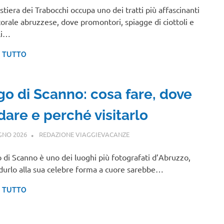
stiera dei Trabocchi occupa uno dei tratti più affascinanti
itorale abruzzese, dove promontori, spiagge di ciottoli e
li…
I TUTTO
go di Scanno: cosa fare, dove
dare e perché visitarlo
GNO 2026
REDAZIONE VIAGGIEVACANZE
ABRUZZO
go di Scanno è uno dei luoghi più fotografati d’Abruzzo,
durlo alla sua celebre forma a cuore sarebbe…
I TUTTO