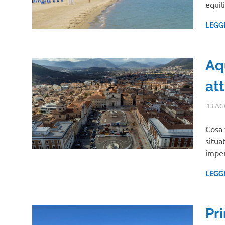
equil
LEGG
Aqu
att
13 AG
Cosa 
situat
imper
LEGG
Pr