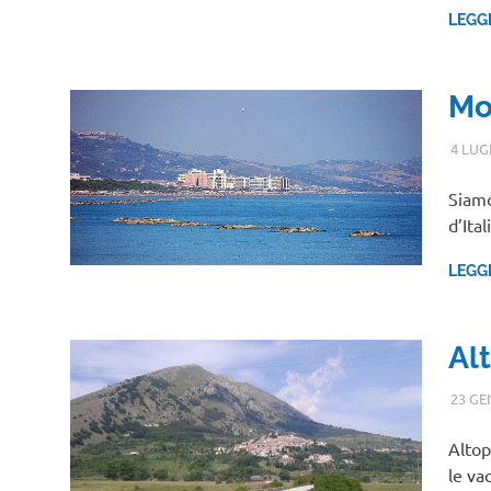
LEGG
Mo
4 LUG
Siamo
d’Ita
LEGG
Al
23 GE
Altop
le va