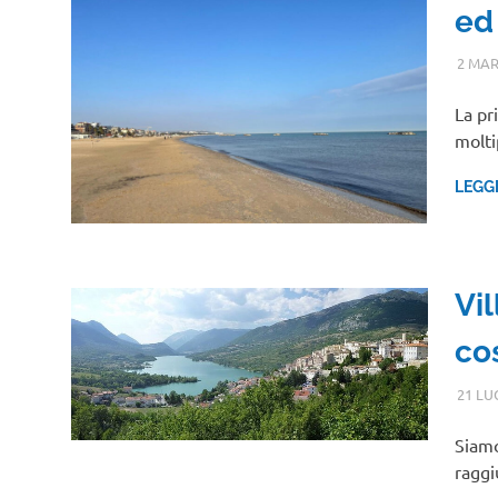
ed
2 MAR
La pr
molti
LEGG
Vil
co
21 LU
Siamo
raggi