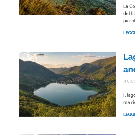
La Co
del l
picco
LEGG
La
an
4 GIU
Il la
ma ri
LEGG