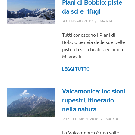
Piani di Bobbio: piste
da sci e rifugi
4 GENNAIO 2019
MARTA
LOMBARDIA
Tutti conoscono i Piani di
Bobbio per via delle sue belle
piste da sci, chi abita vicino a
Milano, li…
LEGGI TUTTO
Valcamonica: incisioni
rupestri, itinerario
nella natura
21 SETTEMBRE 2018
MARTA
LOMBAR
La Valcamonica è una valle