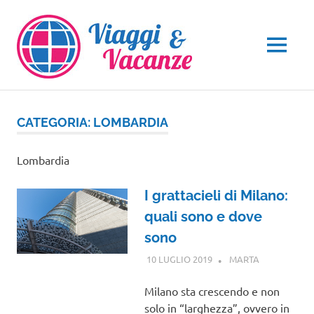
Salta
al
contenuto
MENU
CATEGORIA:
LOMBARDIA
Lombardia
I grattacieli di Milano:
quali sono e dove
sono
10 LUGLIO 2019
MARTA
LOMBARDIA
Milano sta crescendo e non
solo in “larghezza”, ovvero in