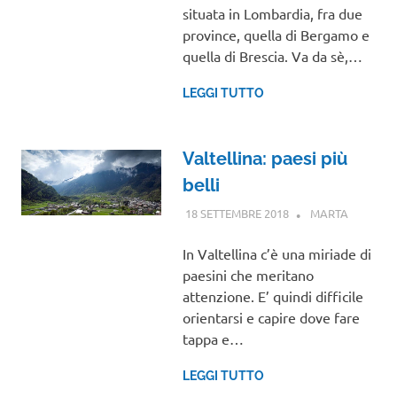
situata in Lombardia, fra due
province, quella di Bergamo e
quella di Brescia. Va da sè,…
LEGGI TUTTO
Valtellina: paesi più
belli
18 SETTEMBRE 2018
MARTA
LOMBAR
In Valtellina c’è una miriade di
paesini che meritano
attenzione. E’ quindi difficile
orientarsi e capire dove fare
tappa e…
LEGGI TUTTO