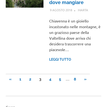
dove mangiare
9 AGOSTO 2018
MARTA
LOMBARDIA
Chiavenna è un gioiello
incastonato nelle montagne, è
un grazioso paese della
Valtellina dove arriva chi
desidera trascorrere una
piacevole…
LEGGI TUTTO
Paginazione
…
ARTICOLI
ARTICOLI
«
1
2
3
4
5
8
»
PRECEDENTI
SUCCESSIVI
degli
articoli