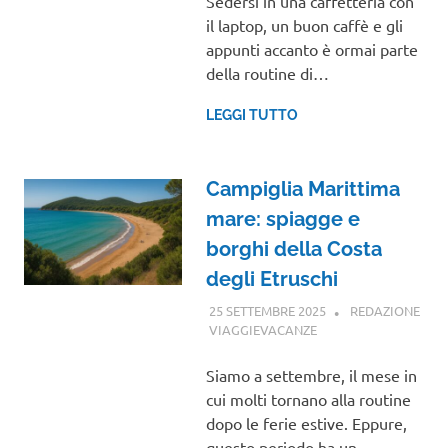
Sedersi in una caffetteria con
il laptop, un buon caffè e gli
appunti accanto è ormai parte
della routine di…
LEGGI TUTTO
Campiglia Marittima
mare: spiagge e
borghi della Costa
degli Etruschi
25 SETTEMBRE 2025
REDAZIONE
VIAGGIEVACANZE
TOSCANA
Siamo a settembre, il mese in
cui molti tornano alla routine
dopo le ferie estive. Eppure,
questo periodo ha un…