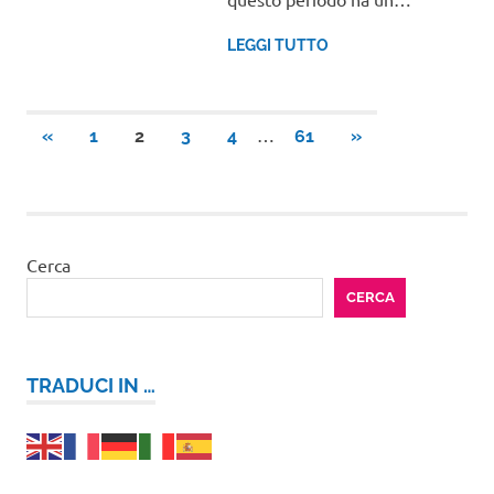
LEGGI TUTTO
Paginazione
…
ARTICOLI
ARTICOLI
«
1
2
3
4
61
»
PRECEDENTI
SUCCESSIVI
degli
articoli
Cerca
CERCA
TRADUCI IN …