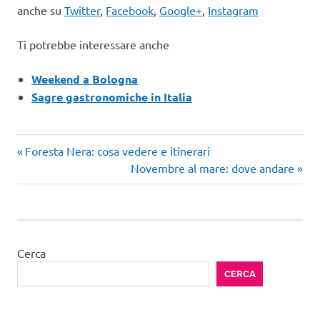
anche su
Twitter
,
Facebook
,
Google+
,
Instagram
Ti potrebbe interessare anche
Weekend a Bologna
Sagre gastronomiche in Italia
Articolo
Navigazione
Foresta Nera: cosa vedere e itinerari
precedente:
Articolo
Novembre al mare: dove andare
articoli
successivo:
Cerca
CERCA