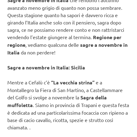
Sagre a novembre in Italia
che rendono l’autunno
avanzato meno grigio di quanto non possa sembrare.
Questa stagione quanto ha sapori è davvero ricca e
girando l’Italia anche solo con il pensiero, sagra dopo
sagra, ce ne possiamo rendere conto e non rattristarci
vendendo l’estate giungere al termina.
Regione per
regione
, vediamo qualcuna delle
sagre a novembre in
Italia
da non perdere!
Sagre a novembre in Italia: Sicilia
Mentre a Cefalù c’è
“La vecchia strina”
e a
Montallegro la Fiera di San Martino, a Castellammare
del Golfo si svolge a novembre la
Sagra della
muffoletta
. Siamo in provincia di Trapani e questa festa
è dedicata ad una particolarissima focaccia con ripieno a
base di cacio cavallo, ricotta, spezie e strutto così
chiamata. .