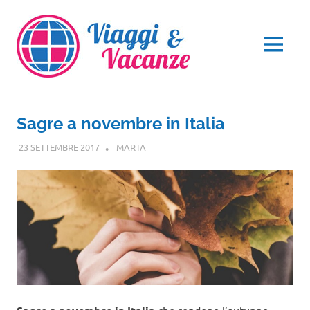
Salta
al
contenuto
MENU
Sagre a novembre in Italia
23 SETTEMBRE 2017
MARTA
EVENTI