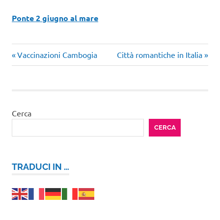
Ponte 2 giugno al mare
Articolo
Articolo
Navigazione
Vaccinazioni Cambogia
Città romantiche in Italia
precedente:
successivo:
articoli
Cerca
CERCA
TRADUCI IN …