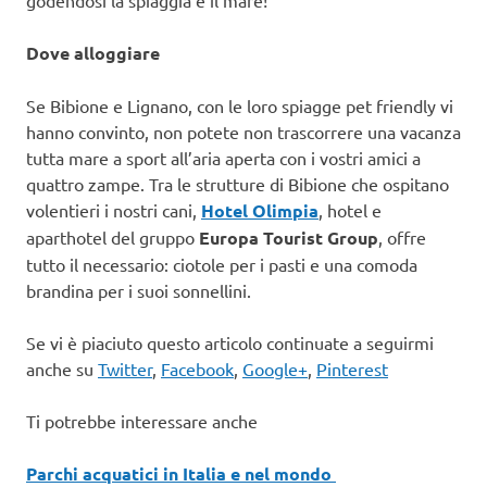
Dove alloggiare
Se Bibione e Lignano, con le loro spiagge pet friendly vi
hanno convinto, non potete non trascorrere una vacanza
tutta mare a sport all’aria aperta con i vostri amici a
quattro zampe. Tra le strutture di Bibione che ospitano
volentieri i nostri cani,
Hotel Olimpia
, hotel e
aparthotel del gruppo
Europa Tourist Group
, offre
tutto il necessario: ciotole per i pasti e una comoda
brandina per i suoi sonnellini.
Se vi è piaciuto questo articolo continuate a seguirmi
anche su
Twitter
,
Facebook
,
Google+
,
Pinterest
Ti potrebbe interessare anche
Parchi acquatici in Italia e nel mondo