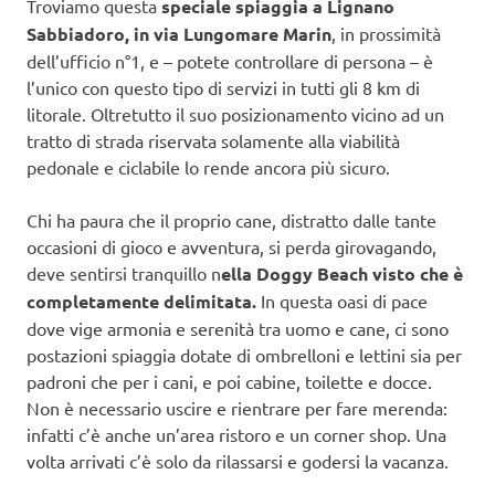
Troviamo questa
speciale spiaggia a Lignano
Sabbiadoro, in via Lungomare Marin
, in prossimità
dell’ufficio n°1, e – potete controllare di persona – è
l’unico con questo tipo di servizi in tutti gli 8 km di
litorale. Oltretutto il suo posizionamento vicino ad un
tratto di strada riservata solamente alla viabilità
pedonale e ciclabile lo rende ancora più sicuro.
Chi ha paura che il proprio cane, distratto dalle tante
occasioni di gioco e avventura, si perda girovagando,
deve sentirsi tranquillo n
ella
Doggy Beach
visto che è
completamente delimitata.
In questa oasi di pace
dove vige armonia e serenità tra uomo e cane, ci sono
postazioni spiaggia dotate di ombrelloni e lettini sia per
padroni che per i cani, e poi cabine, toilette e docce.
Non è necessario uscire e rientrare per fare merenda:
infatti c’è anche un’area ristoro e un corner shop. Una
volta arrivati c’è solo da rilassarsi e godersi la vacanza.