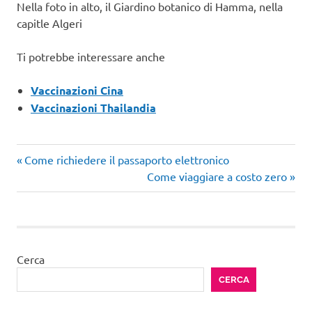
Nella foto in alto, il Giardino botanico di Hamma, nella
capitle Algeri
Ti potrebbe interessare anche
Vaccinazioni Cina
Vaccinazioni Thailandia
Articolo
Navigazione
Come richiedere il passaporto elettronico
precedente:
Articolo
Come viaggiare a costo zero
articoli
successivo:
Cerca
CERCA