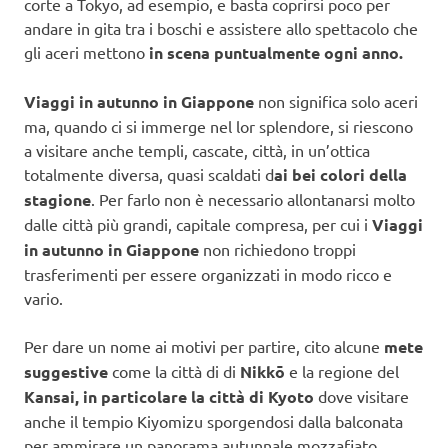
corte a Tokyo, ad esempio, e basta coprirsi poco per
andare in gita tra i boschi e assistere allo spettacolo che
gli aceri mettono
in scena puntualmente ogni anno.
Viaggi in autunno in Giappone
non significa solo aceri
ma, quando ci si immerge nel lor splendore, si riescono
a visitare anche templi, cascate, città, in un’ottica
totalmente diversa, quasi scaldati d
ai bei colori della
stagione
. Per farlo non è necessario allontanarsi molto
dalle città più grandi, capitale compresa, per cui i
Viaggi
in autunno in Giappone
non richiedono troppi
trasferimenti per essere organizzati in modo ricco e
vario.
Per dare un nome ai motivi per partire, cito alcune
mete
suggestive
come la città di di
Nikkō
e la regione del
Kansai, in particolare la città di Kyoto
dove visitare
anche il tempio Kiyomizu sporgendosi dalla balconata
per ammirare un panorama autunnale mozzafiato.