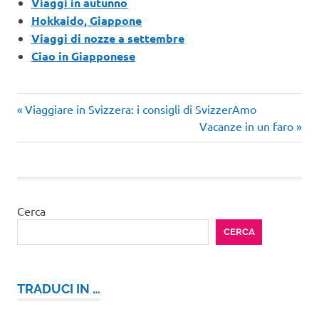
Viaggi in autunno
Hokkaido, Giappone
Viaggi di nozze a settembre
Ciao in Giapponese
Articolo
Navigazione
Viaggiare in Svizzera: i consigli di SvizzerAmo
precedente:
Articolo
Vacanze in un faro
articoli
successivo:
Cerca
CERCA
TRADUCI IN …