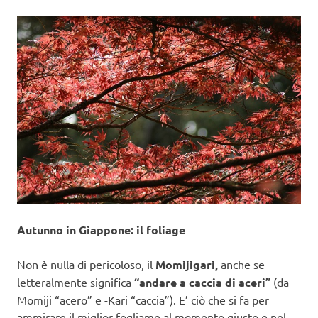
Autunno in Giappone: il foliage
Non è nulla di pericoloso, il
Momijigari,
anche se
letteralmente significa
“andare a caccia di aceri”
(da
Momiji “acero” e -Kari “caccia”). E’ ciò che si fa per
ammirare il miglior fogliame al momento giusto e nel