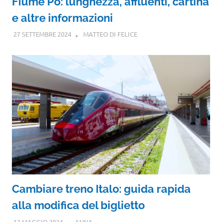
Fiume Po: lunghezza, affluenti, cartina
e altre informazioni
27 SETTEMBRE 2024
MATTEO DI FELICE
Cambiare treno Italo: guida rapida
alla modifica del biglietto
12 MAGGIO 2024
ANNA