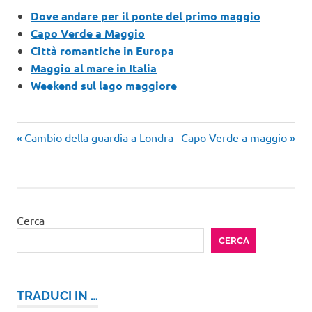
Dove andare per il ponte del primo maggio
Capo Verde a Maggio
Città romantiche in Europa
Maggio al mare in Italia
Weekend sul lago maggiore
Articolo
Articolo
Navigazione
Cambio della guardia a Londra
Capo Verde a maggio
precedente:
successivo:
articoli
Cerca
CERCA
TRADUCI IN …