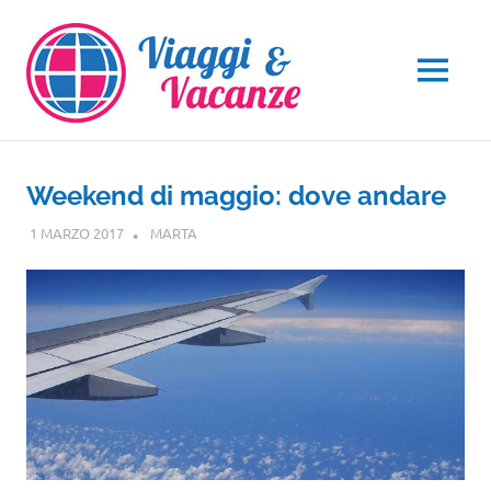
Salta
al
contenuto
MENU
Weekend di maggio: dove andare
1 MARZO 2017
MARTA
VIAGGI NEL MONDO