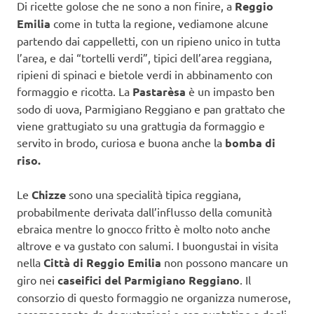
Di ricette golose che ne sono a non finire, a
Reggio
Emilia
come in tutta la regione, vediamone alcune
partendo dai cappelletti, con un ripieno unico in tutta
l’area, e dai “tortelli verdi”, tipici dell’area reggiana,
ripieni di spinaci e bietole verdi in abbinamento con
formaggio e ricotta. La
Pastarèsa
è un impasto ben
sodo di uova, Parmigiano Reggiano e pan grattato che
viene grattugiato su una grattugia da formaggio e
servito in brodo, curiosa e buona anche la
bomba di
riso.
Le
Chizze
sono una specialità tipica reggiana,
probabilmente derivata dall’influsso della comunità
ebraica mentre lo gnocco fritto è molto noto anche
altrove e va gustato con salumi. I buongustai in visita
nella
Città di Reggio Emilia
non possono mancare un
giro nei
caseifici del Parmigiano Reggiano
. Il
consorzio di questo formaggio ne organizza numerose,