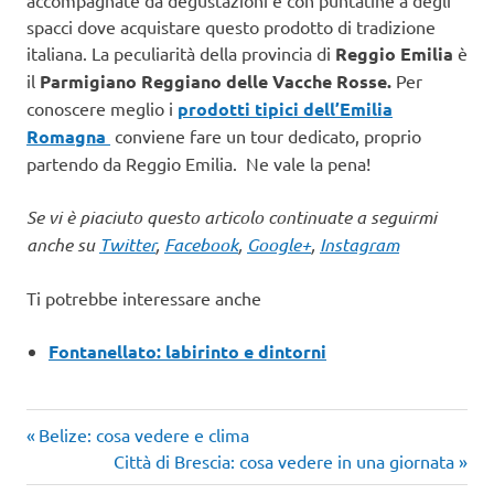
accompagnate da degustazioni e con puntatine a degli
spacci dove acquistare questo prodotto di tradizione
italiana. La peculiarità della provincia di
Reggio Emilia
è
il
Parmigiano Reggiano delle Vacche Rosse.
Per
conoscere meglio i
prodotti tipici dell’Emilia
Romagna
conviene fare un tour dedicato, proprio
partendo da Reggio Emilia. Ne vale la pena!
Se vi è piaciuto questo articolo continuate a seguirmi
anche su
Twitter
,
Facebook
,
Google+
,
Instagram
Ti potrebbe interessare anche
Fontanellato: labirinto e dintorni
Articolo
Navigazione
Belize: cosa vedere e clima
precedente:
Articolo
Città di Brescia: cosa vedere in una giornata
articoli
successivo: