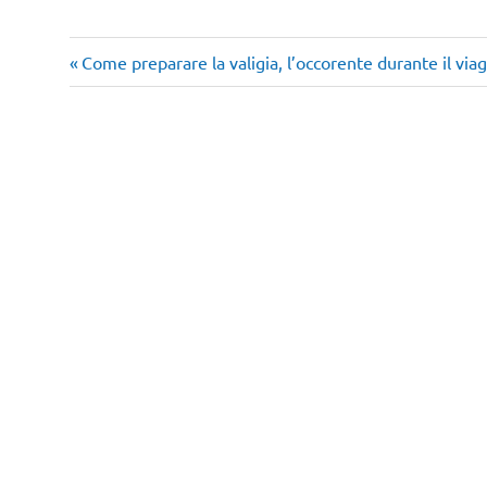
Articolo
Navigazione
Come preparare la valigia, l’occorente durante il via
precedente:
articoli