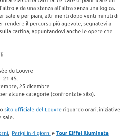
’altro e da una stanza all’altra senza una logica.
 sale e per piani, altrimenti dopo venti minuti di
er rendere il percorso più agevole, segnatevi a
sulla cartina, appuntandovi anche le opere che
li
usèe du Louvre
– 21.45.
ovembre, 25 dicembre
 per alcune categorie (confrontate sito).
uo
sito ufficiale del Louvre
riguardo orari, iniziative,
 sale.
orni
,
Parigi in 4 giorni
e
Tour Eiffel illuminata