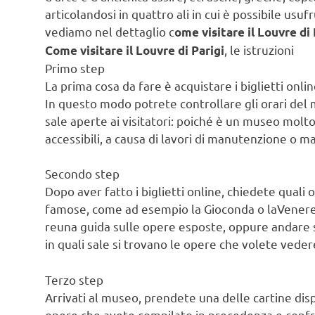
articolandosi in quattro ali in cui è possibile usuf
vediamo nel dettaglio c
ome visitare il Louvre di 
, le istruzioni
Come visitare il Louvre di Parigi
Primo step
La prima cosa da fare è acquistare i biglietti onlin
In questo modo potrete controllare gli orari del 
sale aperte ai visitatori: poiché è un museo mol
accessibili, a causa di lavori di manutenzione o m
Secondo step
Dopo aver fatto i biglietti online, chiedete qual
famose, come ad esempio la Gioconda o laVenere 
reuna guida sulle opere esposte, oppure andare su
in quali sale si trovano le opere che volete veder
Terzo step
Arrivati al museo, prendete una delle cartine disp
opere che avete compilato in precedenza e confron