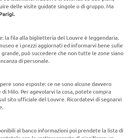
ruire delle visite guidate singole o di gruppo. Ma
Parigi.
e: la fila alla biglietteria del Louvre è leggendaria.
museo e i prezzi aggiornati ed informarvi bene sulle
to grande, può succedere che non tutte le zone siano
ancanza di personale.
i opere sono esposte: ce ne sono alcune davvero
di Milo. Per agevolarvi la cosa, potete compra
l sito ufficiale del Louvre. Ricordatevi di segnarvi
e.
onibili al banco informazioni poi prendete la lista di
tatela con la cartina: cercate di pianificare un