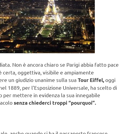
iata. Non è ancora chiaro se Parigi abbia fatto pace
è certa, oggettiva, visibile e ampiamente
ere un giudizio unanime sulla sua
oggi
Tour Eiffel,
nel 1889, per l’Esposizione Universale, ha scelto di
, o per mettere in evidenza la sua innegabile
tacolo
senza chiederci troppi “pourquoi”.
le, anche quando si ha il passaporto francese,