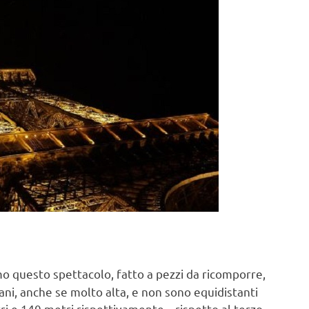
mo questo spettacolo, fatto a pezzi da ricomporre,
i, anche se molto alta, e non sono equidistanti
tri e 140 metri rispettivamente – rispetto al terzo