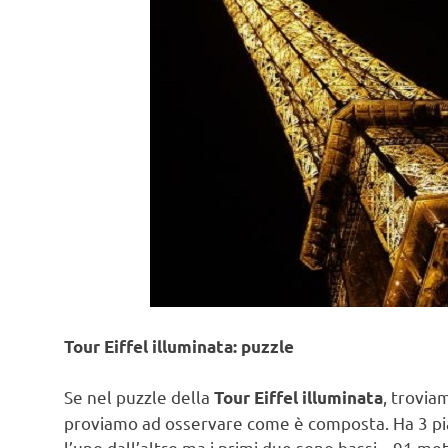
Tour Eiffel illuminata: puzzle
Se nel puzzle della
, trovia
Tour Eiffel illuminata
proviamo ad osservare come è composta. Ha 3 pian
l’uno dall’altro ma i primi due sono bassi – 91 me