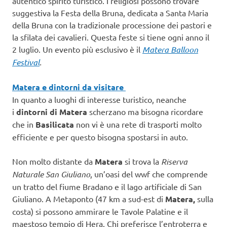
autentico spirito turistico. I religiosi possono trovare
suggestiva la Festa della Bruna, dedicata a Santa Maria
della Bruna con la tradizionale processione dei pastori e
la sfilata dei cavalieri. Questa feste si tiene ogni anno il
2 luglio. Un evento più esclusivo è il
Matera Balloon
Festival
.
Matera e dintorni da visitare
In quanto a luoghi di interesse turistico, neanche
i
dintorni di Matera
scherzano ma bisogna ricordare
che in
Basilicata
non vi è una rete di trasporti molto
efficiente e per questo bisogna spostarsi in auto.
Non molto distante da
Matera
si trova la
Riserva
Naturale San Giuliano
, un’oasi del wwf che comprende
un tratto del fiume Bradano e il lago artificiale di San
Giuliano. A Metaponto (47 km a sud-est di
Matera,
sulla
costa) si possono ammirare le Tavole Palatine e il
maestoso tempio di Hera. Chi preferisce l’entroterra e