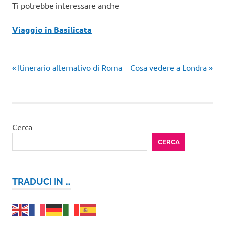
Ti potrebbe interessare anche
Viaggio in Basilicata
Articolo
Articolo
Navigazione
Itinerario alternativo di Roma
Cosa vedere a Londra
precedente:
successivo:
articoli
Cerca
CERCA
TRADUCI IN …