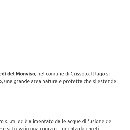
, nel comune di Crissolo. Il lago si
edi del Monviso
, una grande area naturale protetta che si estende
o
 m s.l.m. ed è alimentato dalle acque di fusione del
e si trova in una conca circondata da pareti
e