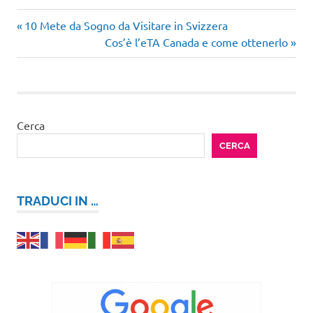
Articolo
Navigazione
10 Mete da Sogno da Visitare in Svizzera
precedente:
Articolo
Cos’è l’eTA Canada e come ottenerlo
articoli
successivo:
Cerca
CERCA
TRADUCI IN …