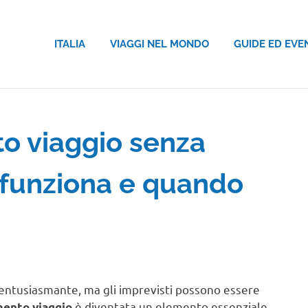
ITALIA
VIAGGI NEL MONDO
GUIDE ED EVE
o viaggio senza
e funziona e quando
ntusiasmante, ma gli imprevisti possono essere
è diventata un elemento essenziale
mento viaggio