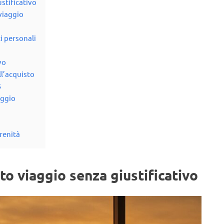
ustificativo
 viaggio
i personali
vo
ll’acquisto
5
aggio
erenità
o viaggio senza giustificativo