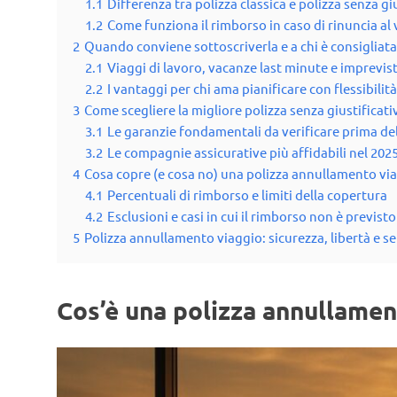
1.1
Differenza tra polizza classica e polizza senza gi
1.2
Come funziona il rimborso in caso di rinuncia al
2
Quando conviene sottoscriverla e a chi è consigliata
2.1
Viaggi di lavoro, vacanze last minute e imprevist
2.2
I vantaggi per chi ama pianificare con flessibilità
3
Come scegliere la migliore polizza senza giustificati
3.1
Le garanzie fondamentali da verificare prima de
3.2
Le compagnie assicurative più affidabili nel 202
4
Cosa copre (e cosa no) una polizza annullamento vi
4.1
Percentuali di rimborso e limiti della copertura
4.2
Esclusioni e casi in cui il rimborso non è previsto
5
Polizza annullamento viaggio: sicurezza, libertà e s
Cos’è una polizza annullament