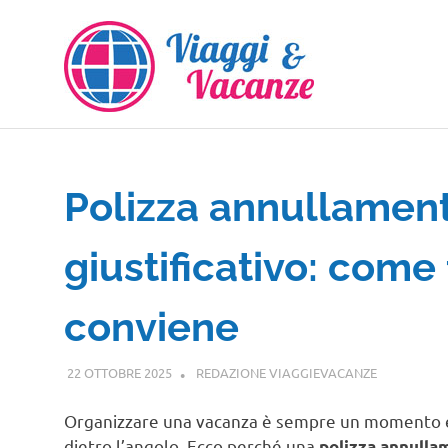
Salta
al
contenuto
Polizza annullament
giustificativo: com
conviene
22 OTTOBRE 2025
REDAZIONE VIAGGIEVACANZE
GUIDE
Organizzare una vacanza è sempre un momento e
dietro l’angolo. Ecco perché una
polizza annulla