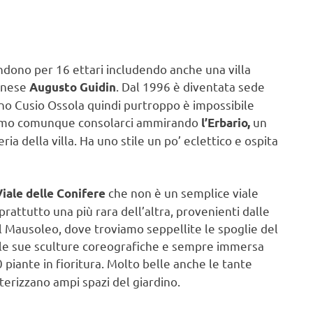
tendono per 16 ettari includendo anche una villa
cinese
. Dal 1996 è diventata sede
Augusto Guidin
bano Cusio Ossola quindi purtroppo è impossibile
ssiamo comunque consolarci ammirando
un
l’Erbario,
ia della villa. Ha uno stile un po’ eclettico e ospita
che non è un semplice viale
iale delle Conifere
prattutto una più rara dell’altra, provenienti dalle
il Mausoleo, dove troviamo seppellite le spoglie del
on le sue sculture coreografiche e sempre immersa
 piante in fioritura. Molto belle anche le tante
atterizzano ampi spazi del giardino.