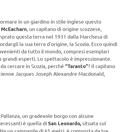
ormare in un giardino in stile inglese questo
, un capitano di origine scozzese,
 McEacharn
omprato questa terra nel 1931 dalla Marchesa di
rdargli la sua terra d’origine, la Scozia. Ecco quindi
rovenienti da tutto il mondo, compresi esemplari
ù grandi esperti. Lo spettacolo è impressionante.
o da cercare in Scozia, perché
? Il capitano
“Taranto”
Étienne Jacques Joseph Alexandre Macdonald,
a Pallanza, un gradevole borgo con alcune
teressanti è quella di
situata sul
San Leonardo,
 Ha un campanile di 65 metri, è composta da tre