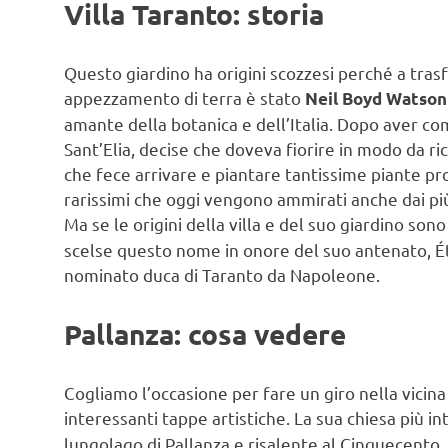
Villa Taranto: storia
Questo giardino ha origini scozzesi perché a trasf
appezzamento di terra è stato
Neil Boyd Watson
amante della botanica e dell’Italia. Dopo aver c
Sant’Elia, decise che doveva fiorire in modo da rico
che fece arrivare e piantare tantissime piante p
rarissimi che oggi vengono ammirati anche dai pi
Ma se le origini della villa e del suo giardino son
scelse questo nome in onore del suo antenato, 
nominato duca di Taranto da Napoleone.
Pallanza: cosa vedere
Cogliamo l’occasione per fare un giro nella vicin
interessanti tappe artistiche. La sua chiesa più in
lungolago di Pallanza e risalente al Cinquecento.