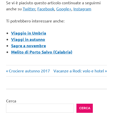
Se vi è piaciuto questo articolo continuate a seguirmi
anche su
Twitter
,
Facebook
,
Google+
,
Instagram
Ti potrebbero interessare anche:
Viaggio in Umbria
Viaggi in autunno
Sagre a novembre
Melito di Porto Salvo (Calabria)
Articolo
Articolo
Navigazione
Crociere autunno 2017
Vacanze a Rodi: volo e hotel
precedente:
successivo:
articoli
Cerca
CERCA