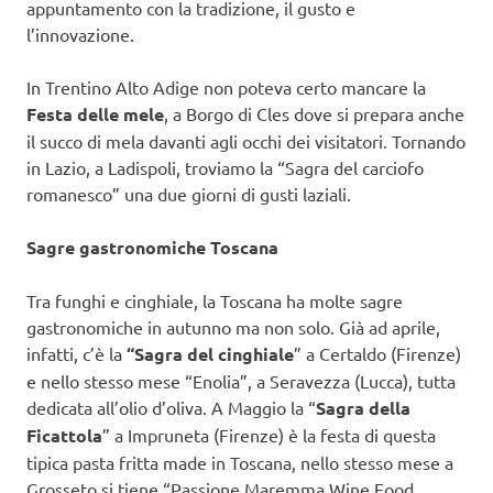
appuntamento con la tradizione, il gusto e
l’innovazione.
In Trentino Alto Adige non poteva certo mancare la
Festa delle mele
, a Borgo di Cles dove si prepara anche
il succo di mela davanti agli occhi dei visitatori. Tornando
in Lazio, a Ladispoli, troviamo la “Sagra del carciofo
romanesco” una due giorni di gusti laziali.
Sagre gastronomiche Toscana
Tra funghi e cinghiale, la Toscana ha molte sagre
gastronomiche in autunno ma non solo. Già ad aprile,
infatti, c’è la
“Sagra del cinghiale
” a Certaldo (Firenze)
e nello stesso mese “Enolia”, a Seravezza (Lucca), tutta
dedicata all’olio d’oliva. A Maggio la “
Sagra della
Ficattola
” a Impruneta (Firenze) è la festa di questa
tipica pasta fritta made in Toscana, nello stesso mese a
Grosseto si tiene “Passione Maremma Wine Food