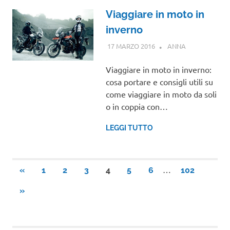
Viaggiare in moto in
inverno
17 MARZO 2016
ANNA
GUIDE
Viaggiare in moto in inverno:
cosa portare e consigli utili su
come viaggiare in moto da soli
o in coppia con…
LEGGI TUTTO
Paginazione
…
ARTICOLI
«
1
2
3
4
5
6
102
PRECEDENTI
degli
ARTICOLI
»
SUCCESSIVI
articoli