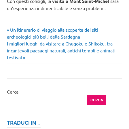
Con questi consigli, la
visita a Mont Saint-Michel
sarà
un’esperienza indimenticabile e senza problemi.
Articolo
Navigazione
Un itinerario di viaggio alla scoperta dei siti
precedente:
archeologici più belli della Sardegna
articoli
Articolo
I migliori luoghi da visitare a Chugoku e Shikoku, tra
successivo:
incantevoli paesaggi naturali, antichi templi e animati
festival
Cerca
CERCA
TRADUCI IN …