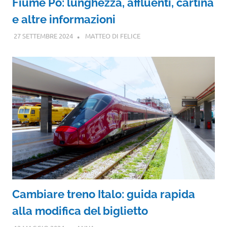
Fiume Po: lunghezza, affluenti, cartina
e altre informazioni
27 SETTEMBRE 2024
MATTEO DI FELICE
Cambiare treno Italo: guida rapida
alla modifica del biglietto