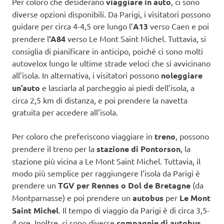
Per coloro che desiderano
viaggiare in auto
, ci sono
diverse opzioni disponibili. Da Parigi, i visitatori possono
guidare per circa 4-4,5 ore lungo l’
A13
verso Caen e poi
prendere l
‘A84
verso Le Mont Saint Michel. Tuttavia, si
consiglia di pianificare in anticipo, poiché ci sono molti
autovelox lungo le ultime strade veloci che si avvicinano
all’isola. In alternativa, i visitatori possono
noleggiare
un’auto
e lasciarla al parcheggio ai piedi dell’isola, a
circa 2,5 km di distanza, e poi prendere la navetta
gratuita per accedere all’isola.
Per coloro che preferiscono viaggiare in
treno
, possono
prendere il treno per la
stazione di Pontorson
, la
stazione più vicina a Le Mont Saint Michel. Tuttavia, il
modo più semplice per raggiungere l’isola da Parigi è
prendere un
TGV per Rennes o Dol de Bretagne
(da
Montparnasse) e poi prendere un
autobus
per
Le Mont
Saint Michel
. Il tempo di viaggio da Parigi è di circa 3,5-
4 ore. Inoltre, ci sono diverse
compagnie di autobus