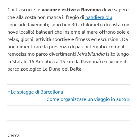
Chi trascorre le
vacanze estive a Ravenna
deve sapere
che alla costa non manca il fregio di
bandiera blu
coni Lidi Ravennati; sono ben 30 i chilometri di costa con
nove località balneari che insieme al mare offrono sole e
relax, giochi, attività sportive e fitness ed escursioni. Da
non dimenticare la presenza di parchi tematici come il
famosissimo parco divertimenti
Mirabilandia
(sito lungo
la Statale 16 Adriatica a 15 km da Ravenna) e il vicino il
parco zoologico Le Dune del Delta.
Articolo
Navigazione
Le spiagge di Barcellona
precedente:
Articolo
Come organizzare un viaggio in auto
articoli
successivo:
Cerca