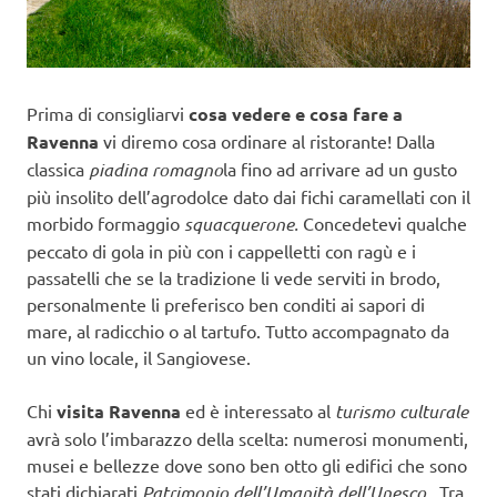
Prima di consigliarvi
cosa vedere e cosa fare a
Ravenna
vi diremo cosa ordinare al ristorante! Dalla
classica
piadina romagno
la fino ad arrivare ad un gusto
più insolito dell’agrodolce dato dai fichi caramellati con il
morbido formaggio
squacquerone.
Concedetevi qualche
peccato di gola in più con i cappelletti con ragù e i
passatelli che se la tradizione li vede serviti in brodo,
personalmente li preferisco ben conditi ai sapori di
mare, al radicchio o al tartufo. Tutto accompagnato da
un vino locale, il Sangiovese.
Chi
visita Ravenna
ed è interessato al
turismo culturale
avrà solo l’imbarazzo della scelta: numerosi monumenti,
musei e bellezze dove sono ben otto gli edifici che sono
stati dichiarati
Patrimonio dell’Umanità dell’Unesco.
Tra