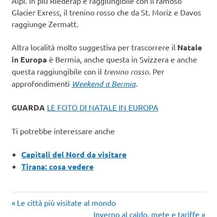
Alpi. In più Riederap è raggiungibile con il famoso
Glacier Exress, il trenino rosso che da St. Moriz e Davos
raggiunge Zermatt.
Altra località molto suggestiva per trascorrere il
Natale
in Europa
è Bermia, anche questa in Svizzera e anche
questa raggiungibile con il
trenino rosso
. Per
approfondimenti
Weekend a Bermia
.
GUARDA
LE FOTO DI NATALE IN EUROPA
Ti potrebbe interessare anche
Capitali del Nord da visitare
Tirana: cosa vedere
Articolo
Navigazione
Le città più visitate al mondo
precedente:
Articolo
Inverno al caldo, mete e tariffe