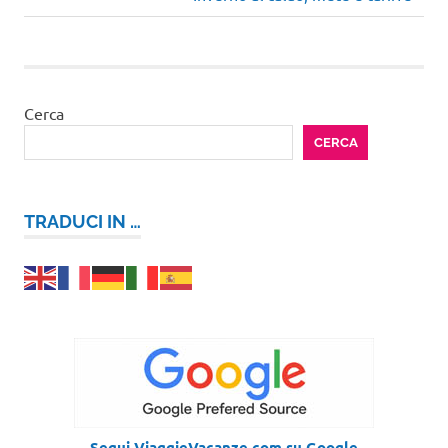
articoli
successivo:
Cerca
CERCA
TRADUCI IN …
Segui ViaggieVacanze.com su Google