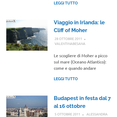
LEGGI TUTTO
Viaggio in Irlanda: le
Cliff of Moher
28 OTTOBRE 2011
VALENTINABESANA
VIAGGI NEL
MONDO
Le scogliere di Moher a picco
sul mare (Oceano Atlantico):
come e quando andare
LEGGI TUTTO
Budapest in festa dal 7
al 16 ottobre
5 OTTOBRE 2011
ALESSANDRA
EURO