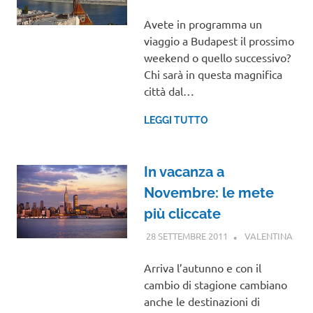
Avete in programma un
viaggio a Budapest il prossimo
weekend o quello successivo?
Chi sarà in questa magnifica
città dal…
LEGGI TUTTO
In vacanza a
Novembre: le mete
più cliccate
28 SETTEMBRE 2011
VALENTINA
NOTI
VIAG
VIAG
Arriva l’autunno e con il
NEL
cambio di stagione cambiano
MON
anche le destinazioni di