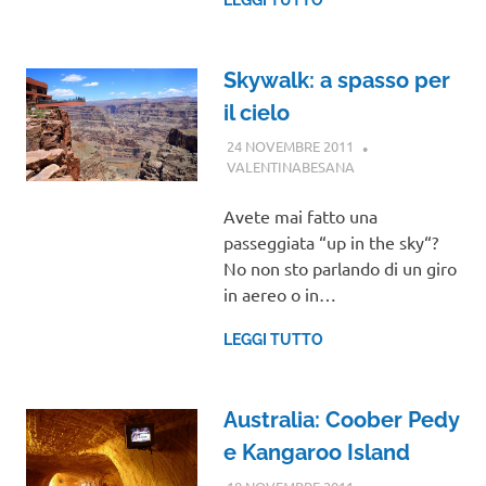
Skywalk: a spasso per
il cielo
24 NOVEMBRE 2011
VALENTINABESANA
VIAGGI NEL
MONDO
Avete mai fatto una
passeggiata “up in the sky“?
No non sto parlando di un giro
in aereo o in…
LEGGI TUTTO
Australia: Coober Pedy
e Kangaroo Island