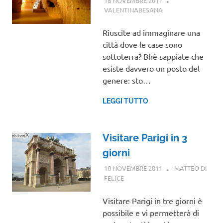
18 NOVEMBRE 2011
VALENTINABESANA
OCEANIA
,
VIAGGI
NEL MONDO
Riuscite ad immaginare una
città dove le case sono
sottoterra? Bhè sappiate che
esiste davvero un posto del
genere: sto…
LEGGI TUTTO
Visitare Parigi in 3
giorni
10 NOVEMBRE 2011
MATTEO DI
FELICE
EUROPA
Visitare Parigi in tre giorni è
possibile e vi permetterà di