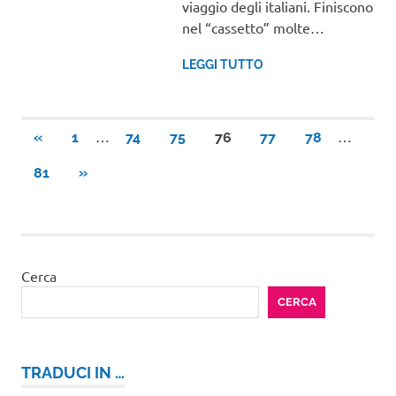
viaggio degli italiani. Finiscono
nel “cassetto” molte…
LEGGI TUTTO
Paginazione
…
…
ARTICOLI
«
1
74
75
76
77
78
PRECEDENTI
degli
ARTICOLI
81
»
SUCCESSIVI
articoli
Cerca
CERCA
TRADUCI IN …