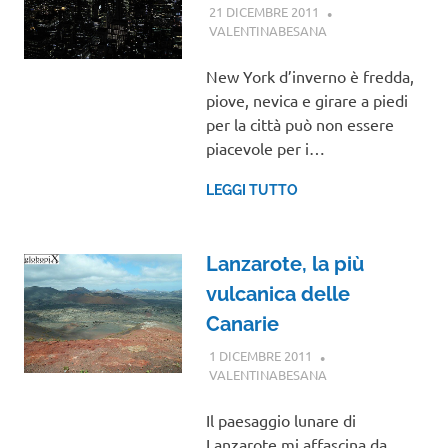
21 DICEMBRE 2011
VALENTINABESANA
NORD AMERICA
,
VIAGGI NEL
MONDO
New York d’inverno è fredda,
piove, nevica e girare a piedi
per la città può non essere
piacevole per i…
LEGGI TUTTO
Lanzarote, la più
vulcanica delle
Canarie
1 DICEMBRE 2011
VALENTINABESANA
EUROPA
,
VIAGGI
NEL MONDO
Il paesaggio lunare di
Lanzarote mi affascina da