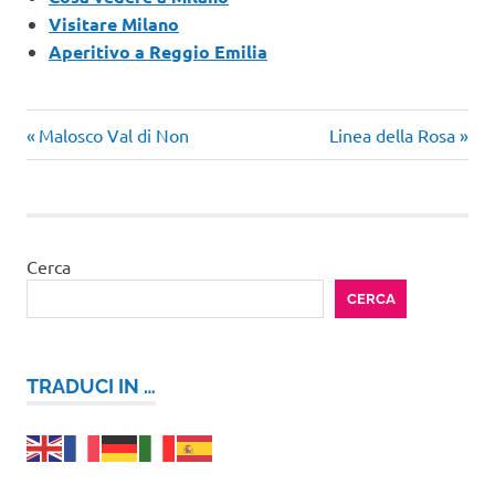
Visitare Milano
Aperitivo a Reggio Emilia
Articolo
Articolo
Navigazione
Malosco Val di Non
Linea della Rosa
precedente:
successivo:
articoli
Cerca
CERCA
TRADUCI IN …