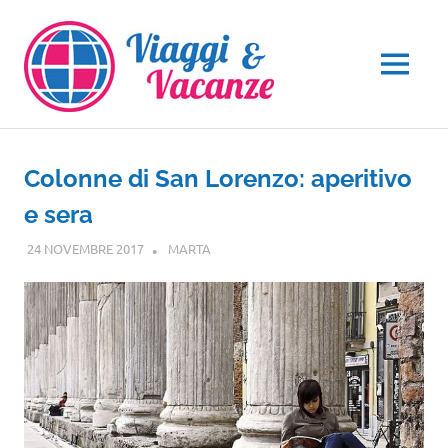
Salta
al
contenuto
MENU
Colonne di San Lorenzo: aperitivo
e sera
24 NOVEMBRE 2017
MARTA
LOMBARDIA