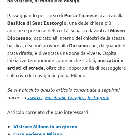
da visitare, di moda e di design.
Passeggiando per corso di
Porta Ticinese
si arriva alla
Basilica di Sant’Eustorgio
, una delle chiese più
antiche e preziose della città, si passa davanti al
Museo
Diocesano
, ospitato all’interno dei chiostri della stessa
basilica, e si può arrivare alla
Darsena
che, da quando è
stata rifatta, è diventata una zona da vivere. Ospita
iniziative temporanee come anche stabili,
mercatini e
artisti di strada,
oltre che l’opportunità di passeggiare
sulla riva del naviglio in piena Milano.
Se vi è piaciuto questo articolo continuate a seguirmi
anche su
Twitter
,
Facebook
,
Google+
,
Instagram
Articolo correlato che può interessarti:
Visitare Milano in un giorno
Cosa vedere a Milano