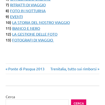
7)
RITRATTI DI VIAGGIO
8)
FOTO IN NOTTURNA
9)
EVENTI
10)
LA STORIA DEL NOSTRO VIAGGIO
11)
BIANCO E NERO
12)
LA GESTIONE DELLE FOTO
13)
FOTOGRAFI DI VIAGGIO
Articolo
Articolo
Navigazione
Ponte di Pasqua 2013
Trenitalia, tutto sui rimborsi
precedente:
successivo:
articoli
Cerca
CERCA