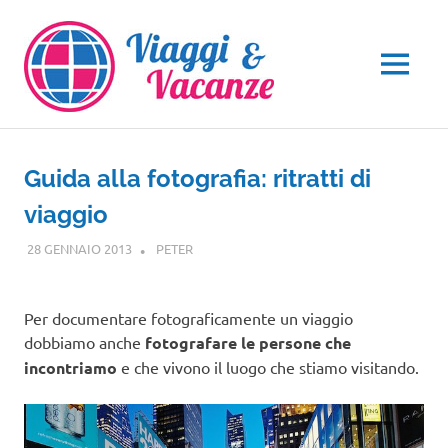
Salta
al
contenuto
MENU
Guida alla fotografia: ritratti di
viaggio
28 GENNAIO 2013
PETER
GUIDE
Per documentare fotograficamente un viaggio
dobbiamo anche
fotografare le persone che
incontriamo
e che vivono il luogo che stiamo visitando.