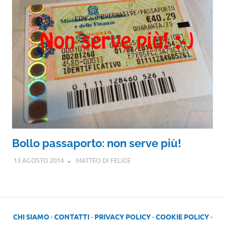
Bollo passaporto: non serve più!
13 AGOSTO 2014
MATTEO DI FELICE
CHI SIAMO
-
CONTATTI
-
PRIVACY POLICY
-
COOKIE POLICY
-